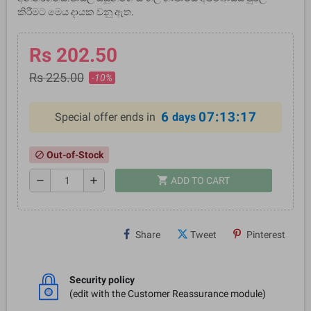
කිරීමට මෙය දායක වනු ඇත.
Rs 202.50
Rs 225.00
-10%
6
07:13:17
Special offer ends in
days
Out-of-Stock
block
shopping_cart
remove
add
ADD TO CART
Share
Tweet
Pinterest
Security policy
(edit with the Customer Reassurance module)