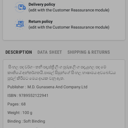
Delivery policy
(edit with the Customer Reassurance module)
Return policy
(edit with the Customer Reassurance module)
DESCRIPTION
DATA SHEET
SHIPPING & RETURNS
සිංහල පද වර්ග - තනි පද,ස්ත්‍රී ලිංග පුරුෂ ලිංග පද,යුගල පද මේ
කෘතියේ අන්තර්ගතයි.පාසල් සිසුන්ගේ සිංහල භාෂාමය අවබෝධය
පුළුල් කිරීමට මෙය දායක වනු ඇත.
Publisher : M.D. Gunasena And Company.Ltd
ISBN : 9789552122941
Pages : 68
Weight : 100 g
Binding : Soft Binding