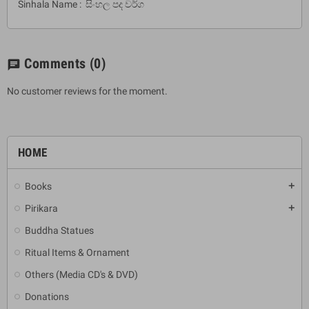
Sinhala Name : සිංහල පද වර්ග
Comments
(0)
chat
No customer reviews for the moment.
HOME
Books
add
Pirikara
add
Buddha Statues
Ritual Items & Ornament
Others (Media CD's & DVD)
Donations