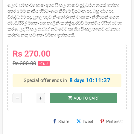
ලොව සම්භාව්‍ය භාෂා අතර සිංහල භාෂාව ප්‍රමුඛස්ථානයක් ගන්නා
අතර මෙම කෘතිය නිර්මාණය කිරීමේ දී සමාන පද, බහු අර්ථ පද,
විරුද්ධාර්ථ පද, යුගල පද වැනි තෝරාගත් මාතෘකා කිහිපයක් ගෙන
එම්.ජි.සිරිල් මහතා සහ නාලිනී කන්ත්‍රිආරච්චි මහත්මිය විසින් රචනා
කරණ ලද 'සිංහල රසබස' නම් මෙම කෘතිය සිංහල භාෂාව අධ්‍යනය
කරන්නෙකු හට ඉතා වටිනා ග්‍රන්තයකි.
Rs 270.00
Rs 300.00
-10%
8
10:11:36
Special offer ends in
days
shopping_cart
remove
add
ADD TO CART
Share
Tweet
Pinterest