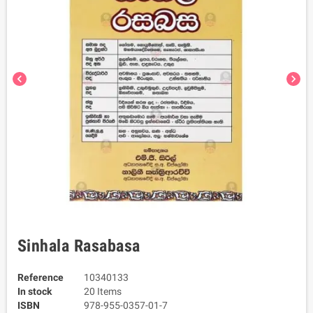
chevron_left
chevron_right
Sinhala Rasabasa
Reference
10340133
In stock
20 Items
ISBN
978-955-0357-01-7