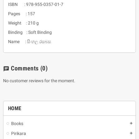
ISBN : 978-955-0357-01-7
Pages : 157
Weight : 210 g
Binding : Soft Binding
Name : සිංහල රසබස
Comments
(0)
chat
No customer reviews for the moment.
HOME
Books
add
Pirikara
add