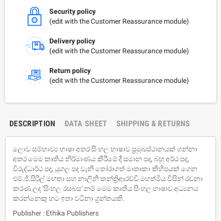
Security policy
(edit with the Customer Reassurance module)
Delivery policy
(edit with the Customer Reassurance module)
Return policy
(edit with the Customer Reassurance module)
DESCRIPTION
DATA SHEET
SHIPPING & RETURNS
ලොව සම්භාව්‍ය භාෂා අතර සිංහල භාෂාව ප්‍රමුඛස්ථානයක් ගන්නා
අතර මෙම කෘතිය නිර්මාණය කිරීමේ දී සමාන පද, බහු අර්ථ පද,
විරුද්ධාර්ථ පද, යුගල පද වැනි තෝරාගත් මාතෘකා කිහිපයක් ගෙන
එම්.ජි.සිරිල් මහතා සහ නාලිනී කන්ත්‍රිආරච්චි මහත්මිය විසින් රචනා
කරණ ලද 'සිංහල රසබස' නම් මෙම කෘතිය සිංහල භාෂාව අධ්‍යනය
කරන්නෙකු හට ඉතා වටිනා ග්‍රන්තයකි.
Publisher : Ethika Publishers