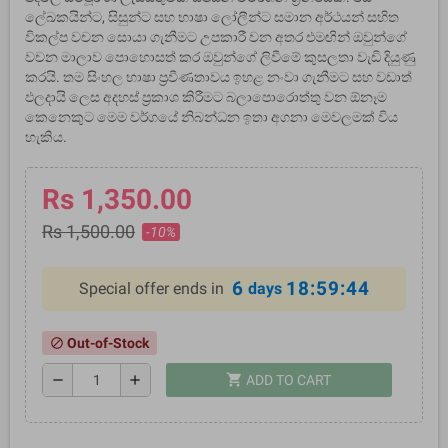
ලේඛකයින්ට, සිසුන්ට සහ භාෂා ලෝලීන්ට සමාන අර්ථයන් සහිත
විකල්ප වචන සොයා ගැනීමට උපකාරී වන අතර එමඟින් ඔවුන්ගේ
වචන මාලාව පොහොසත් කර ඔවුන්ගේ ලිවීමේ කුසලතා වැඩි දියුණු
කරයි. තම සිංහල භාෂා ප්‍රවීණතාවය ඉහළ නංවා ගැනීමට සහ වඩාත්
ඵලදායි ලෙස අදහස් ප්‍රකාශ කිරීමට බලාපොරොත්තු වන ඕනෑම
කෙනෙකුට මෙම වර්ගයේ නිබන්ධන ඉතා අගනා මෙවලමක් විය
හැකිය.
Rs 1,350.00
Rs 1,500.00
-10%
6
18:59:44
Special offer ends in
days
Out-of-Stock
block
shopping_cart
remove
add
ADD TO CART