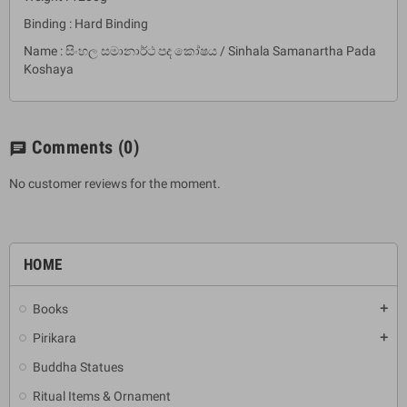
Binding : Hard Binding
Name : සිංහල සමානාර්ථ පද කෝෂය / Sinhala Samanartha Pada
Koshaya
Comments
(0)
chat
No customer reviews for the moment.
HOME
Books
add
Pirikara
add
Buddha Statues
Ritual Items & Ornament