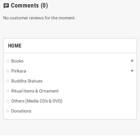
Comments
(0)
chat
No customer reviews for the moment.
HOME
Books
add
Pirikara
add
Buddha Statues
Ritual Items & Ornament
Others (Media CD's & DVD)
Donations