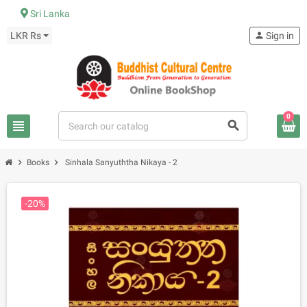
Sri Lanka
LKR Rs
person
Sign in
0
view_headline
search
chevron_right
chevron_right
Books
Sinhala Sanyuththa Nikaya - 2
-20%