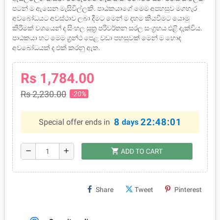
පටන් ම ඇසෙන මැසිවිල්ලකි. පාඨකයාගේ මෙම අපහසුව මගහැර
අවබෝධයට අවස්ථාව ලබා දීමට මෙන් ම දහම කියවීමට යොමු
කිරීමක් වශයෙන් ද සිංහල සූත්‍ර පරිවර්තන සරල සංග්‍රහය එළි දැක්විය.
පාඨකයා හට මෙම ග්‍රන්ථ පෙළ වඩා පහසුවක් මෙන් ම හොඳ
අවබෝධයක් ද එක් කරනු ඇත.
Rs 1,784.00
Rs 2,230.00
-20%
8
22:48:01
Special offer ends in
days
shopping_cart
remove
add
ADD TO CART
Share
Tweet
Pinterest