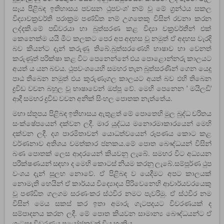
සෑය පිළිබඳ ඉතිහාසය පවසන ථුපවංශ' නම් වූ මේ ග්‍රන්ථය සකල
විද්‍යාචක්‍රවර්ති පරාක්‍රම පණ්ඩිත නම් උගතෙකු විසින් රචනා කරන
ලද්දකි.මේ පඬිවරයා හා බුත්සරණ කළ විද්‍යා චක්‍රවර්තීන් එක්
කෙනෙක්ම යයි මීට කලකට පෙර අප අදහස වූ නමුත් ඒ අදහස වැරදි
බව කියන්ට දැන් කරුණු තිබේ.බුත්සරණෙහි භාෂාව හා වෙනත්
කරුණුත් පරික්ෂා කළ විට පෙනෙන්නේ එය පොළොන්නරු කාලයට
අයත් ය යන බවය. ථූපවංශයෙහි සමහර තැන බුත්සරණින් ගෙන යෙදූ
පාඨ තිබෙන නමුත් එය කුරුණෑගල කාලයට අයත් බව එහි තිබෙන
ද්‍රවිඩ වචන බහුල වූ භාෂාවෙන් ඔප්පු වේ. මෙහි පෙනෙන ' මයිලඩි'
ආදී සමහර ද්‍රවිඩ වචන අනික් සිංහල පොතක නැත්තේය.
මහා ස්තූපය පිළිබඳ ඉතිහාසය ඇතුළත් මේ පොතෙහි මුල බුද්ධ චරිතය
සංක්ෂේපයෙන් දක්වන ලදී. මාර යුද්ධය මනොරමාකාරයෙන් මෙහි
දක්වන ලදී. දශ පාරමිතාවන් යොධත්වයෙන් රූපණය කොට කළ
වර්ණනාව අතිශය චමත්කාර ජනකය.මේ පොත බෞද්ධයන් විසින්
බණ පොතක් ලෙස ආදරයෙන් කියවනු ලැබේ. සමහර විට අධ්‍යයන
පරීක්ෂණයන් සඳහා ද මෙහි කොටස් නියම කරනු ලැබේ.සම්පූර්ණ ථුප
වංශය දැන් සුලභ නොවේ. ඒ පිළිබඳ ව යෙදීමට අපට කාලයක්
නොමැති හෙයින් ඒ කාර්යය විද්‍යොදය පිරිවෙනෙහි ආචාර්යවරයෙකු
වූ පණ්ඩිත ගලගම සරණංකර ස්ථවිර නමට පැවරිමු. ඒ ස්ථවිර නම
විසින් මෙය සකස් කර ඉතා අමාරු ගැටපදයට විවරණයක් ද
සම්පාදනය කරන ලදී. මේ පොත කියවන සාමාන්‍ය බෞද්ධයන්ට ඒ
ගැටපද විවරණය ප්‍රයෝජනවත් විය හැකිය.