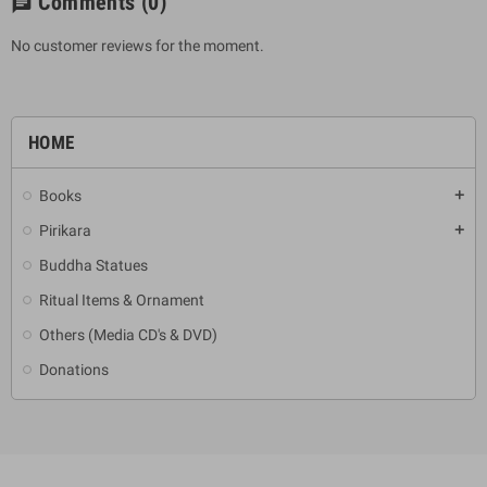
Comments
(0)
chat
No customer reviews for the moment.
HOME
Books
add
Pirikara
add
Buddha Statues
Ritual Items & Ornament
Others (Media CD's & DVD)
Donations