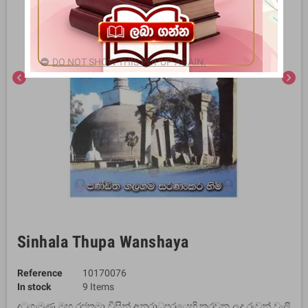
DO NOT SHOW THIS POPUP AGAIN.
chevron_left
chevron_right
Sinhala Thupa Wanshaya
Reference
10170076
In stock
9 Items
දුටුගැමුණු මහ රජතුමා විසින් අනුරාධපුරයෙහි කරවන ලද රුවන් වැලි