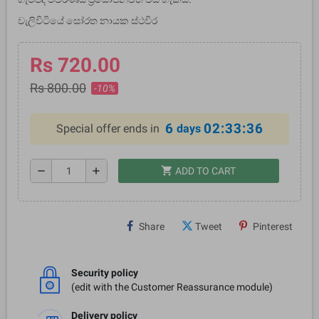
වැලිවිටියේ සෝරත නායක ස්ථවිර
Rs 720.00
Rs 800.00
-10%
6
02:33:36
Special offer ends in
days
shopping_cart
remove
add
ADD TO CART
Share
Tweet
Pinterest
Security policy
(edit with the Customer Reassurance module)
Delivery policy