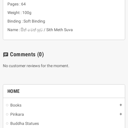
Pages : 64
Weight : 100g
Binding : Soft Binding
Name : සිත් මෙත් සුව / Sith Meth Suva
Comments
(0)
chat
No customer reviews for the moment.
HOME
Books
add
Pirikara
add
Buddha Statues