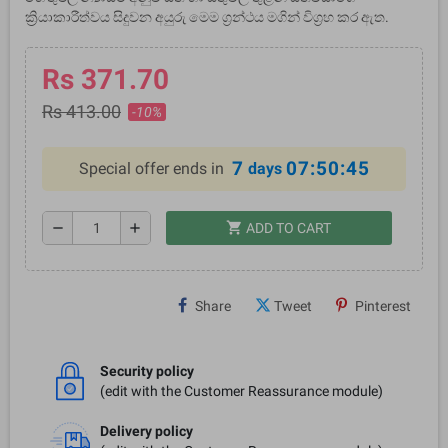
ක්‍රියාකාරීත්වය සිදුවන අයුරු මෙම ග්‍රන්ථය මගින් විග්‍රහ කර ඇත.
Rs 371.70
Rs 413.00
-10%
7
07:50:45
Special offer ends in
days
shopping_cart
remove
add
ADD TO CART
Share
Tweet
Pinterest
Security policy
(edit with the Customer Reassurance module)
Delivery policy