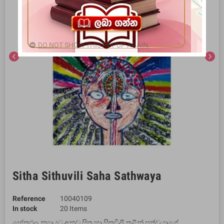
DO NOT SHOW THIS POPUP AGAIN.
chevron_left
chevron_right
Sitha Sithuvili Saha Sathwaya
Reference
10040109
In stock
20 Items
හේතුඵල න්‍යායට අනුව සිත හා සිතුවිලි තුළින් සත්වයාගේ