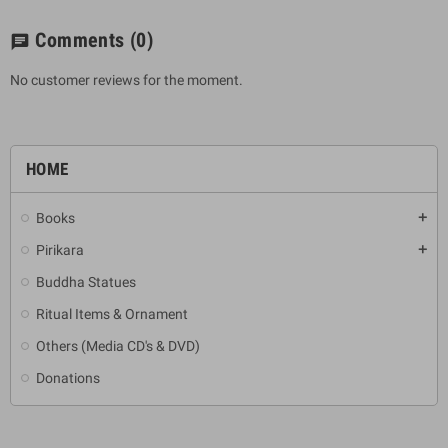
Comments
(0)
chat
No customer reviews for the moment.
HOME
Books
add
Pirikara
add
Buddha Statues
Ritual Items & Ornament
Others (Media CD's & DVD)
Donations