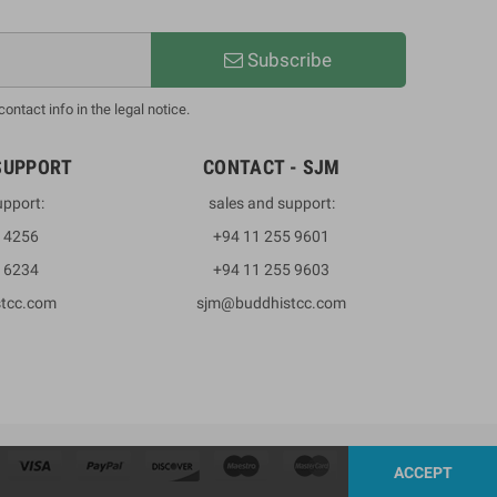
Subscribe
ntact info in the legal notice.
SUPPORT
CONTACT - SJM
upport:
sales and support:
3 4256
+94 11 255 9601
2 6234
+94 11 255 9603
stcc.com
sjm@buddhistcc.com
ACCEPT