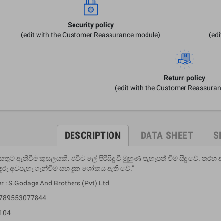
Security policy
(edit with the Customer Reassurance module)
(ed
Return policy
(edit with the Customer Reassura
DESCRIPTION
DATA SHEET
S
 සතුට ඇතිවීම කුසලයකි. එවිට ලේ පිරිසිදු වී මුහුණ පැහැපත් වීම සිදු වේ. තර
ඳුරු අවපැහැ ගැන්වීම සහ දුක ශෝකය ඇති වේ."
er : S.Godage And Brothers (Pvt) Ltd
 9789553077844
 104