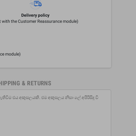
Delivery policy
it with the Customer Reassurance module)
nce module)
HIPPING & RETURNS
හ ඇතිවීම එය අකුසලයකි. එම අකුසලය නිසා ලේ අපිරිසිදු වී