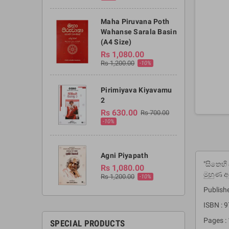
Maha Piruvana Poth
Wahanse Sarala Basin
(A4 Size)
Rs 1,080.00
Rs 1,200.00
-10%
Pirimiyava Kiyavamu
2
Rs 630.00
Rs 700.00
-10%
Agni Piyapath
"සිතෙහි
Rs 1,080.00
මුහුණ අ
Rs 1,200.00
-10%
Publish
ISBN :
Pages :
SPECIAL PRODUCTS