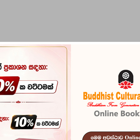
PIRIKARA
BUDDHA STATUES
RITUAL ITEMS & O
l Karanna Akusalen Midenna
Sithehi Sathu
Karanna Akus
Reference
100