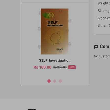
Weight :
Binding 
Sinhale
Sithehi
Com
chat
No custom
a Huruwa
'SELF' Investigation
(Sinhala Ther
Pot
Rs 160.00
0.00
Rs 200.00
-10%
-20%
Rs 2,250.