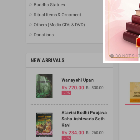
Buddha Statues
Ritual Items & Ornament
Others (Media CD's & DVD)
Donations
DO NOT SHO
NEW ARRIVALS
Wanayehi Upan
Rs 720.00
Rs 800.00
-10%
Atavisi Bodhi Poojava
Saha Ashirvada Seth
Kavi
Rs 234.00
Rs 260.00
-10%