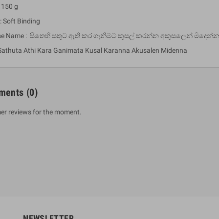
 150 g
: Soft Binding
se Name : සිතෙහි සතුට ඇති කර ගැනීමට කුසල් කරන්න අකුසලෙන් මිදෙන්
 Sathuta Athi Kara Ganimata Kusal Karanna Akusalen Midenna
ments
(0)
er reviews for the moment.
um Sahitha) Piruvana
1 Shreniya Atha Huruwa
h Wahanse
Rs 621.00
R
Rs 690.00
-10%
00
Rs 2,500.00
-10%
NEWSLETTER