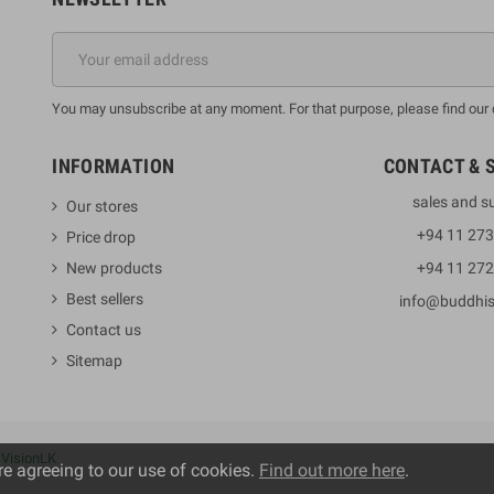
You may unsubscribe at any moment. For that purpose, please find our co
INFORMATION
CONTACT & 
sales and s
Our stores
+94 11 27
Price drop
New products
+94 11 27
Best sellers
info@buddhi
Contact us
Sitemap
y
VisionLK
re agreeing to our use of cookies.
Find out more here
.