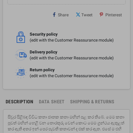
Share
Tweet
Pinterest
Security policy
(edit with the Customer Reassurance module)
Delivery policy
(edit with the Customer Reassurance module)
Return policy
(edit with the Customer Reassurance module)
DESCRIPTION
DATA SHEET
SHIPPING & RETURNS
සිවුර පිළිබඳ විවිධ කතා ජාතක කතා මඟින් පළ කර තිබේ. මෙම කතා
පුවත් මඟින් හෙළි වන තොරතුරු වෙන් කොට මෙම ග්‍රන්ථය ඇතුළත්
කර ඇති අතර ඉන් පෙර පැවති කතාවන් ද එක් කර ඇත. එසේ ම එහි