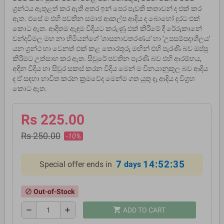
ග්‍රන්ථය ඇතුළත් කර ඇති අතර ඉන් පෙර පැවති කතාවන් ද එක් කර
ඇත. එසේ ම එහි පවතින සමාජ ආකල්ප ආදිය ද බොහෝ දුරට එක්
කොට ඇත. ආදිතම ඇඳුම විදියට කරුණු එක් කිරීමේ දී රේරුකානේ
චන්දවිමල මහ නා හිමියන්ගේ 'ශාසනාවතරණය' හා 'උපසම්පදාශීලය'
යන ග්‍රන්ථ හා වෙනත් එක් කළ තොරතුරු මඟින් එහි පැරණි බව ඔප්පු
කිරීමට උත්සාහ කර ඇත. සිවුරේ පවතින පැරණි බව එහි ආරම්භය,
අඳින විදිය හා සිවුර සකස් කරන විදිය මෙන් ම විනයානුකූල බව ආදිය
ද ඒ සඳහා භාවිත කරන ක්‍රමවේද මෙන්ම ගත යුතු දෑ ආදිය ද විග්‍රහ
කොට ඇත.
Rs 225.00
Rs 250.00
-10%
7
14:52:35
Special offer ends in
days
Out-of-Stock
block
shopping_cart
remove
add
ADD TO CART