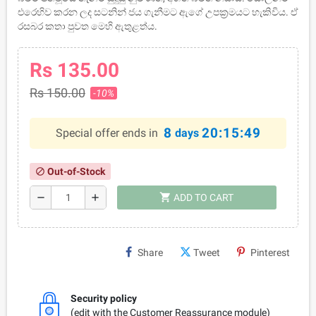
එරෙහිව කරන ලද සටනින් ජය ගැනීමට ඇගේ උපක‍්‍රමයට හැකිවිය. ඒ
රසබර කතා පුවත මෙහි ඇතුළත්ය.
Rs 135.00
Rs 150.00
-10%
8
20:15:48
Special offer ends in
days
Out-of-Stock
block
shopping_cart
remove
add
ADD TO CART
Share
Tweet
Pinterest
Security policy
(edit with the Customer Reassurance module)