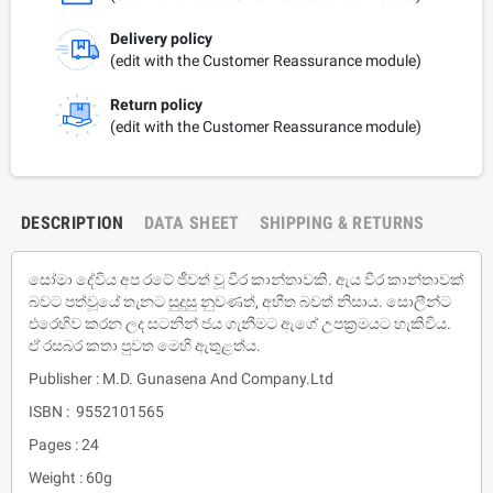
Delivery policy
(edit with the Customer Reassurance module)
Return policy
(edit with the Customer Reassurance module)
DESCRIPTION
DATA SHEET
SHIPPING & RETURNS
සෝමා දේවිය අප රටේ ජීවත් වූ වීර කාන්තාවකි. ඇය වීර කාන්තාවක්
බවට පත්වූයේ තැනට සුදුසු නුවණත්, අභීත බවත් නිසාය. සොලීන්ට
එරෙහිව කරන ලද සටනින් ජය ගැනීමට ඇගේ උපක‍්‍රමයට හැකිවිය.
ඒ රසබර කතා පුවත මෙහි ඇතුළත්ය.
Publisher : M.D. Gunasena And Company.Ltd
ISBN : 9552101565
Pages : 24
Weight : 60g