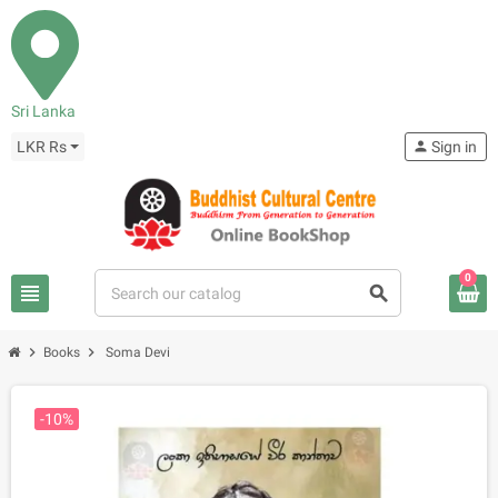
Sri Lanka
LKR Rs
person
Sign in
0
view_headline
search
chevron_right
chevron_right
Books
Soma Devi
-10%