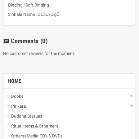
Binding : Soft Binding
Sinhala Name : සෝමා දේවී
Comments
(0)
chat
No customer reviews for the moment.
HOME
Books
add
Pirikara
add
Buddha Statues
Ritual Items & Ornament
Others (Media CD's & DVD)