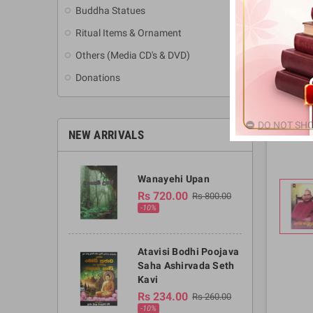
Buddha Statues
Ritual Items & Ornament
Others (Media CD's & DVD)
Donations
DO NOT SHO
NEW ARRIVALS
Wanayehi Upan
Rs 720.00
Rs 800.00
-10%
Atavisi Bodhi Poojava
Saha Ashirvada Seth
Kavi
Rs 234.00
Rs 260.00
-10%