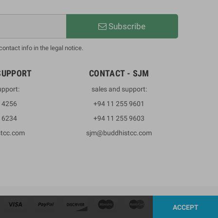
Subscribe
ntact info in the legal notice.
SUPPORT
CONTACT - SJM
upport:
sales and support:
3 4256
+94 11 255 9601
2 6234
+94 11 255 9603
stcc.com
sjm@buddhistcc.com
ACCEPT