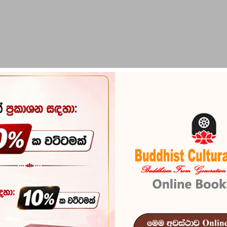
PIRIKARA
BUDDHA STATUES
RITUAL ITEMS & O
Soma Hamud
Reference
100
In stock
14 