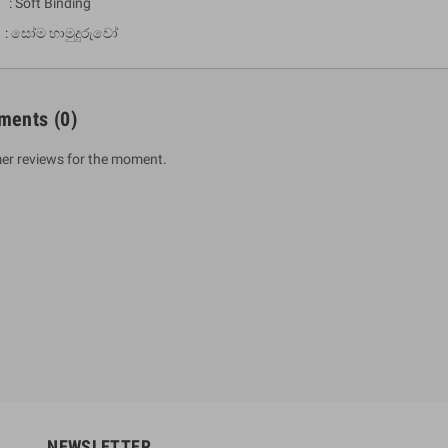
 : Soft Binding
 සෝම හාමුදුරුවෝ
ments
(0)
er reviews for the moment.
um Sahitha) Piruvana
1 Shreniya Atha Huruwa
h Wahanse
Rs 621.00
R
Rs 690.00
-10%
00
Rs 2,500.00
-10%
NEWSLETTER