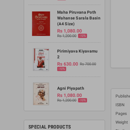
Maha Piruvana Poth
Wahanse Sarala Basin
(A4 Size)
Rs 1,080.00
Rs 1,200.00
-10%
Pirimiyava Kiyavamu
2
Rs 630.00
Rs 700.00
-10%
Agni Piyapath
Rs 1,080.00
Publish
Rs 1,200.00
-10%
ISBN :
Pages 
Weight 
SPECIAL PRODUCTS