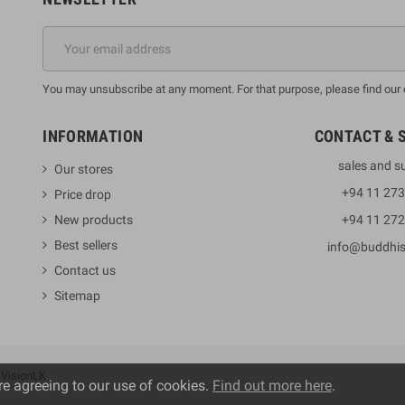
You may unsubscribe at any moment. For that purpose, please find our co
INFORMATION
CONTACT & 
sales and s
Our stores
+94 11 27
Price drop
New products
+94 11 27
Best sellers
info@buddhi
Contact us
Sitemap
y
VisionLK
re agreeing to our use of cookies.
Find out more here
.