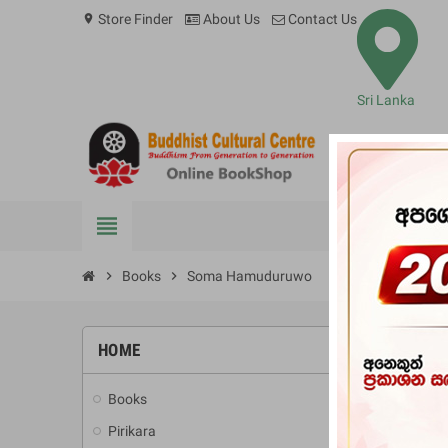
Store Finder
About Us
Contact Us
location_on
Sri Lanka
view_headline
BOOKS
chevron_right
Books
chevron_right
Soma Hamuduruwo
HOME
-10%
Books
add
Pirikara
add