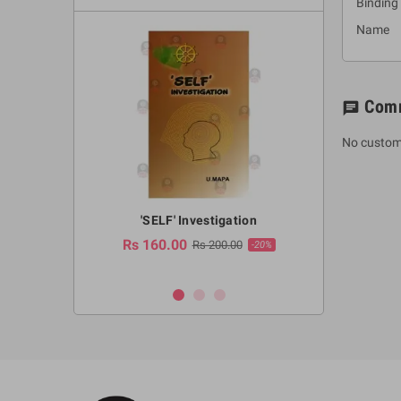
Binding
Name :
Com
chat
No custom
a Huruwa
'SELF' Investigation
(Sinhala Ther
Pot
Rs 160.00
0.00
Rs 200.00
-10%
-20%
Rs 2,250.