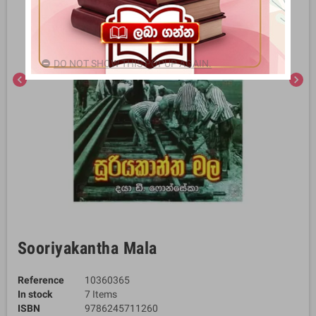
DO NOT SHOW THIS POPUP AGAIN.
chevron_left
chevron_right
Sooriyakantha Mala
Reference
10360365
In stock
7 Items
ISBN
9786245711260