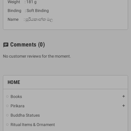
Weight : 181 g
Binding : Soft Binding
Name : සූරියකාන්ත මල
Comments
(0)
chat
No customer reviews for the moment.
HOME
Books
add
Pirikara
add
Buddha Statues
Ritual Items & Ornament