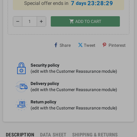
7
23:28:29
Special offer ends in
days
shopping_cart
remove
add
ADD TO CART
Share
Tweet
Pinterest
Security policy
(edit with the Customer Reassurance module)
Delivery policy
(edit with the Customer Reassurance module)
Return policy
(edit with the Customer Reassurance module)
DESCRIPTION
DATA SHEET
SHIPPING & RETURNS