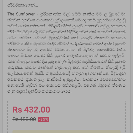
පරිවර්තකගෙන්...
The Sunflower - 'සූරියකාන්ත මල' මෙම කෘතිය මට ලැබුණේ මා
හිතවත් දයාවංශ ජයකොඩි යුවලගෙනි.මෙයද නාසි යුද සමයේ සිදු වූ
තවත් ශෝකාන්තයකි. හිට්ලර් විසින් යුදෙව් ජනතාව සමූල ඝාතනය
කිරීමේදී ඔවුන් විඳි වධ වේදනාවන් පිළිබඳ තවත් එක් කතාවකි.එහෙත්
මෙය තරමක වෙනස් මුහුණුවරක් ගනී. යුදෙව් ජනතාව ඝාතනය
කිරීමට නාසි හමුදාවට එක්වූ ජර්මන් තරුණයෙක් තමන් අතින් යුදෙව්
ජනතාවට සිදු වූ අපරාධ වටහාගෙන ඒ පිළිබඳ පාපෝච්චාරණය
කොට සිරගත කොට සිටි යුදෙව් තරුණයෙකුගෙන් සමාව ඉල්ලයි.
එහෙත් ඔහුට සමාව දිය යුතු ද නැද්ද පිළිබඳව දෙගිඩියාවෙන් සිටි යුදෙව්
තරුණයා සමාව දෙන්නේ නැත.ඔහු තමා ගත් තීරණය නිවැරදි දැයි
ලෝකයාගෙන් අසයි. ඒ අවස්ථාවෙදී ඒ ගැන අදහස් දක්වන විද්වතුන්
රැසකයේ ප්‍රකාශ මුල් කෘතියේ ඇතුළත්ය. පාඨකයා වෙහෙසන්නට
නොහැකි බැවින් එම කොටස අත්හළෙමි. එහෙත් ඔහුගේ තීරණය
ගැන අදහස් දැක්වීම පාඨකයාට බාරය.
Rs 432.00
Rs 480.00
-10%