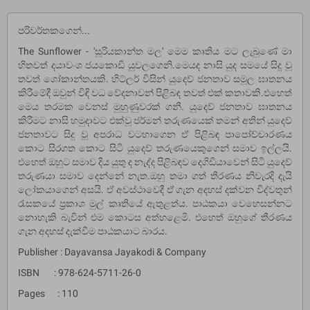
පරිවර්තකගෙන්...
The Sunflower - 'සූරියකාන්ත මල' මෙම කෘතිය මට ලැබුණේ මා
හිතවත් දයාවංශ ජයකොඩි යුවලගෙනි.මෙයද නාසි යුද සමයේ සිදු වූ
තවත් ශෝකාන්තයකි. හිට්ලර් විසින් යුදෙව් ජනතාව සමූල ඝාතනය
කිරීමේදී ඔවුන් විඳි වධ වේදනාවන් පිළිබඳ තවත් එක් කතාවකි.එහෙත්
මෙය තරමක වෙනස් මුහුණුවරක් ගනී. යුදෙව් ජනතාව ඝාතනය
කිරීමට නාසි හමුදාවට එක්වූ ජර්මන් තරුණයෙක් තමන් අතින් යුදෙව්
ජනතාවට සිදු වූ අපරාධ වටහාගෙන ඒ පිළිබඳ පාපෝච්චාරණය
කොට සිරගත කොට සිටි යුදෙව් තරුණයෙකුගෙන් සමාව ඉල්ලයි.
එහෙත් ඔහුට සමාව දිය යුතු ද නැද්ද පිළිබඳව දෙගිඩියාවෙන් සිටි යුදෙව්
තරුණයා සමාව දෙන්නේ නැත.ඔහු තමා ගත් තීරණය නිවැරදි දැයි
ලෝකයාගෙන් අසයි. ඒ අවස්ථාවෙදී ඒ ගැන අදහස් දක්වන විද්වතුන්
රැසකයේ ප්‍රකාශ මුල් කෘතියේ ඇතුළත්ය. පාඨකයා වෙහෙසන්නට
නොහැකි බැවින් එම කොටස අත්හළෙමි. එහෙත් ඔහුගේ තීරණය
ගැන අදහස් දැක්වීම පාඨකයාට බාරය.
Publisher : Dayavansa Jayakodi & Company
ISBN : 978-624-5711-26-0
Pages : 110