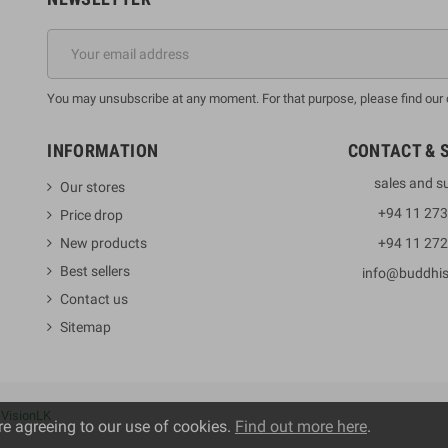
You may unsubscribe at any moment. For that purpose, please find our co
INFORMATION
CONTACT & 
sales and s
Our stores
+94 11 27
Price drop
New products
+94 11 27
Best sellers
info@buddhi
Contact us
Sitemap
y
VisionLK
re agreeing to our use of cookies.
Find out more here
.