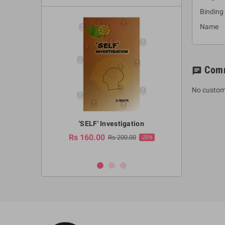
Binding
Name : 
Com
chat
No custom
a Huruwa
'SELF' Investigation
(Sinhala Ther
Pot
Rs 160.00
0.00
Rs 200.00
-10%
-20%
Rs 2,250.