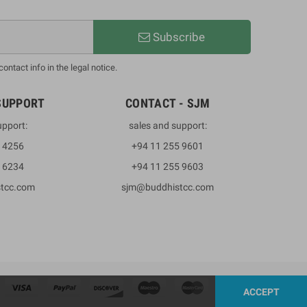
Subscribe
ntact info in the legal notice.
SUPPORT
CONTACT - SJM
upport:
sales and support:
3 4256
+94 11 255 9601
2 6234
+94 11 255 9603
stcc.com
sjm@buddhistcc.com
ACCEPT