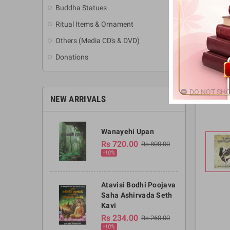
Buddha Statues
Ritual Items & Ornament
Others (Media CD's & DVD)
Donations
DO NOT SHO
NEW ARRIVALS
Wanayehi Upan
Rs 720.00
Rs 800.00
-10%
Atavisi Bodhi Poojava
Saha Ashirvada Seth
Kavi
Rs 234.00
Rs 260.00
-10%