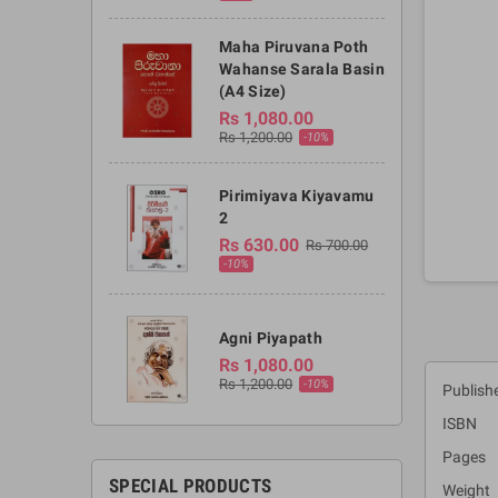
Maha Piruvana Poth
Wahanse Sarala Basin
(A4 Size)
Rs 1,080.00
Rs 1,200.00
-10%
Pirimiyava Kiyavamu
2
Rs 630.00
Rs 700.00
-10%
Agni Piyapath
Rs 1,080.00
Rs 1,200.00
-10%
Publish
ISBN :
Pages 
SPECIAL PRODUCTS
Weight 