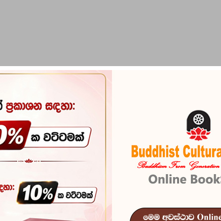
PIRIKARA
BUDDHA STATUES
RITUAL ITEMS & O
Sri Lanka Ayu
Reference
103
In stock
5 I
ISBN
978