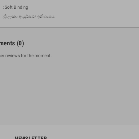
 : Soft Binding
ශ්‍රී ලංකා ආයුර්වේද ඉතිහාසය
ments
(0)
er reviews for the moment.
um Sahitha) Piruvana
1 Shreniya Atha Huruwa
h Wahanse
Rs 621.00
R
Rs 690.00
-10%
00
Rs 2,500.00
-10%
NEWSLETTER