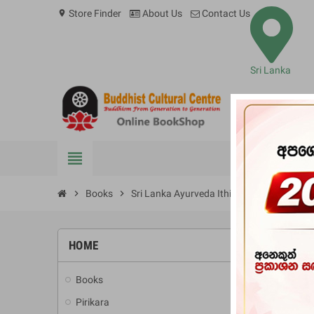
Store Finder
About Us
Contact Us
location_on
Sri Lanka
view_headline
BOOKS
chevron_right
Books
chevron_right
Sri Lanka Ayurveda Ithihasaya
HOME
-10%
Books
add
Pirikara
add