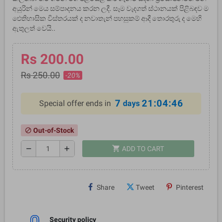
අයුරින් මෙය සම්පාදනය කරන ලදී. සෑම වැදගත් ස්ථානයක් පිළිබඳව ම
ඓතිහාසික විස්තරයක් ද නවාතැන් පහසුකම් ආදී තොරතුරු ද මෙහි
ඇතුලත් වෙයි..
Rs 200.00
Rs 250.00
-20%
7
21:04:45
Special offer ends in
days
Out-of-Stock
block
shopping_cart
remove
add
ADD TO CART
Share
Tweet
Pinterest
Security policy