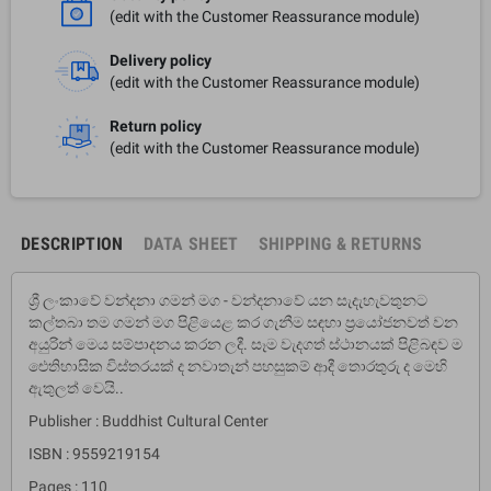
(edit with the Customer Reassurance module)
Delivery policy
(edit with the Customer Reassurance module)
Return policy
(edit with the Customer Reassurance module)
DESCRIPTION
DATA SHEET
SHIPPING & RETURNS
ශ්‍රී ලංකාවේ වන්දනා ගමන් මග - වන්දනාවේ යන සැදැහැවතුනට
කල්තබා තම ගමන් මග පිළියෙළ කර ගැනීම සඳහා ප්‍රයෝජනවත් වන
අයුරින් මෙය සම්පාදනය කරන ලදී. සෑම වැදගත් ස්ථානයක් පිළිබඳව ම
ඓතිහාසික විස්තරයක් ද නවාතැන් පහසුකම් ආදී තොරතුරු ද මෙහි
ඇතුලත් වෙයි..
Publisher : Buddhist Cultural Center
ISBN : 9559219154
Pages : 110