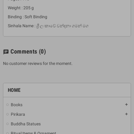
Weight : 205 g
Binding : Soft Binding
Sinhala Name : ශ්‍රී ලංකාවේ වන්දනා ගමන් මග
Comments
(0)
chat
No customer reviews for the moment.
HOME
Books
add
Pirikara
add
Buddha Statues
Ritual Items & Ornament