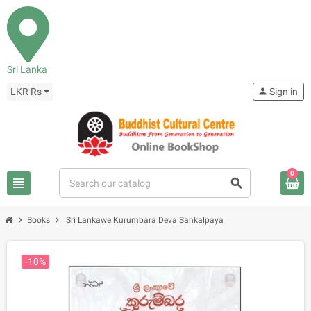
Sri Lanka
LKR Rs
person
Sign in
0
view_headline
search
chevron_right
chevron_right
Books
Sri Lankawe Kurumbara Deva Sankalpaya
-10%