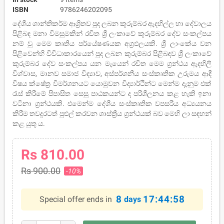
ISBN
9786246202095
දේශීය ශාන්තිකර්ම ආශ්‍රිතව පුද ලබන කුරුම්බර ඇදහිල්ල හා දේවාලය
පිළිබඳ මනා විමසුමකින් රචිත ශ්‍රී ලංකාවේ කුරුම්බර දේව සංකල්පය
නම් වූ මෙම කෘතිය පර්යේෂණයක අග්‍රඵලයකි. ශ්‍රී ලාංකේය වන
පිළිවෙන්හි විවිධාකාරයෙන් පුද ලබන කුරුම්බර පිළිබඳව ශ්‍රී ලංකාවේ
කුරුම්බර දේව සංකල්පය යන මැයෙන් රචිත මෙම ග්‍රන්ථය ඇදහිලි
විශ්වාස, මානව සමාජ විද්‍යාව, අස්පර්ශනීය සංස්කෘතික උරුමය ආදී
විෂය ක්ෂේත්‍ර විමර්ශනයට යොමුවන විද්‍යාර්ථින්ට මෙන්ම දැනුම එක්
රැස් කිරීමේ පිපාසිත සෙසු පාඨකයන්ට ද පරිශීලනය කළ හැකි ඉනා
වටිනා ග්‍රන්ථයකි. එමෙන්ම දේශීය සංස්කෘතික වපසරීය අධ්‍යයනය
කිරීම තවදුරටත් පුළුල් කරවන ශාස්ත්‍රීය ග්‍රන්ථයක් බව මෙහි ලා සඳහන්
කළ යුතු ය.
Rs 810.00
Rs 900.00
-10%
8
17:44:58
Special offer ends in
days