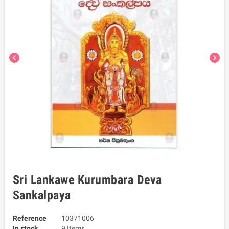
chevron_left
chevron_right
Sri Lankawe Kurumbara Deva
Sankalpaya
Reference
10371006
In stock
9 Items