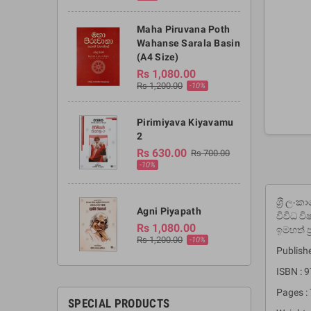
Maha Piruvana Poth
Wahanse Sarala Basin
(A4 Size)
Rs 1,080.00
Rs 1,200.00
-10%
Pirimiyava Kiyavamu
2
Rs 630.00
Rs 700.00
-10%
ශ‍්‍රී 
Agni Piyapath
විවිධ ව
Rs 1,080.00
ඉමහත් ප
Rs 1,200.00
-10%
Publish
ISBN :
Pages :
SPECIAL PRODUCTS