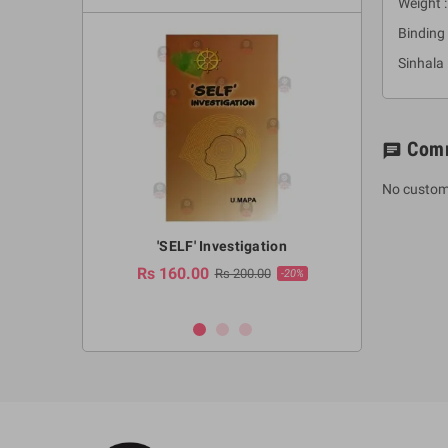
Weight :
Binding 
Sinhala 
Com
chat
No custom
a Huruwa
'SELF' Investigation
(Sinhala Ther
Pot
Rs 160.00
0.00
Rs 200.00
-10%
-20%
Rs 2,250.