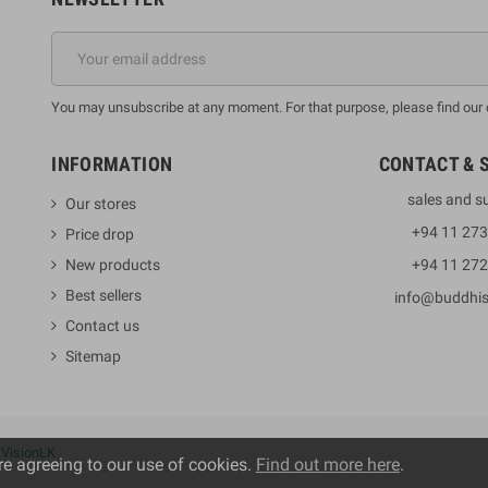
You may unsubscribe at any moment. For that purpose, please find our co
INFORMATION
CONTACT & 
sales and s
Our stores
+94 11 27
Price drop
New products
+94 11 27
Best sellers
info@buddhi
Contact us
Sitemap
y
VisionLK
re agreeing to our use of cookies.
Find out more here
.