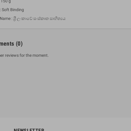
 150 g
: Soft Binding
Name : ශ‍්‍රී ලංකාවේ සංස්කෘත සාහිත්‍යය
ments
(0)
er reviews for the moment.
um Sahitha) Piruvana
1 Shreniya Atha Huruwa
h Wahanse
Rs 621.00
R
Rs 690.00
-10%
00
Rs 2,500.00
-10%
NEWSLETTER