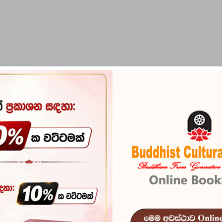
PIRIKARA
BUDDHA STATUES
RITUAL ITEMS & O
Sri Lankawe 
Reference
102
In stock
15 