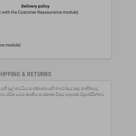
Delivery policy
it with the Customer Reassurance module)
nce module)
HIPPING & RETURNS
ෙහි මුල් අවධිය, සංස්කෘතයෙහි නවෝදය, පද්‍ය සාහිත්‍යය,
වා රචිත මෙම කෘතිය සංස්කෘත විෂය හදාරණ විද්‍යාර්ථීන්හට