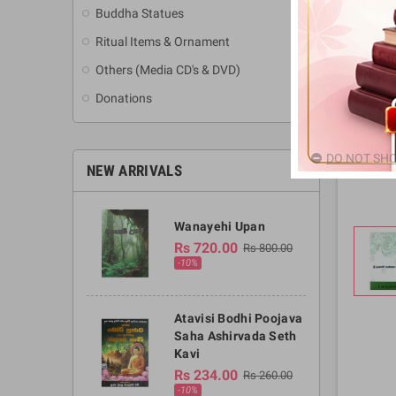
Buddha Statues
Ritual Items & Ornament
Others (Media CD's & DVD)
Donations
DO NOT SHO
NEW ARRIVALS
Wanayehi Upan
Rs 720.00
Rs 800.00
-10%
Atavisi Bodhi Poojava
Saha Ashirvada Seth
Kavi
Rs 234.00
Rs 260.00
-10%