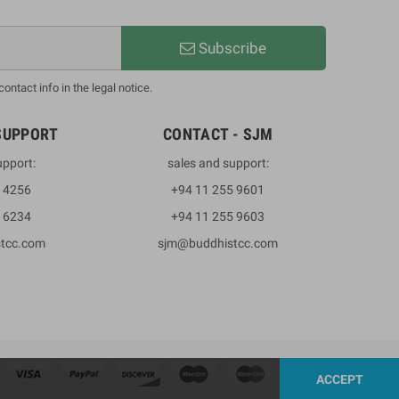
Subscribe
ntact info in the legal notice.
SUPPORT
CONTACT - SJM
upport:
sales and support:
3 4256
+94 11 255 9601
2 6234
+94 11 255 9603
stcc.com
sjm@buddhistcc.com
ACCEPT