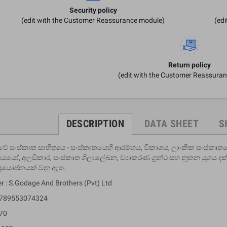
Security policy
(edit with the Customer Reassurance module)
(ed
Return policy
(edit with the Customer Reassura
DESCRIPTION
DATA SHEET
S
ලංකාවේ සංස්කෘත සාහිත්‍යය - සංස්කෘතයෙහි ආරම්භය, විකාශය, ලාංකික සංස්කෘතය
ිෂයයෝ, අලඞිකාර, සංස්කෘත ශිලාලේඛන, ව්‍යාකරණ ග‍්‍රන්ථ සහ නූතන යුගය දක්
‍්‍රයෝජනයක් වනු ඇත.
er : S.Godage And Brothers (Pvt) Ltd
 9789553074324
 70