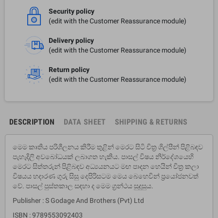
Security policy
(edit with the Customer Reassurance module)
Delivery policy
(edit with the Customer Reassurance module)
Return policy
(edit with the Customer Reassurance module)
DESCRIPTION
DATA SHEET
SHIPPING & RETURNS
මෙම කෘතිය පරිශීලනය කිරීම තුළින් මෙරට සිටි චිත්‍ර ශිල්පීන් පිළිබඳව
පැහැදිලි අවබෝධයක් ලබාගත හැකිය. පාසල් විෂය නිර්දේශයෙහි
මෙරට සිත්තරුන් පිළිබඳව අධ්‍යයනයට මඟ පාදන හෙයින් චිත්‍ර කලා
විෂයය හදාරණ ගුරු සිසු දෙපිරිසටම මෙය බෙහෙවින් ප්‍රයෝජනවත්
වේ. පාසල් පුස්තකාල සඳහා ද මෙම ග්‍රන්ථය සුදුසුය.
Publisher : S Godage And Brothers (Pvt) Ltd
ISBN : 9789553092403