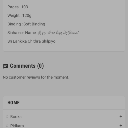
Pages : 103
Weight : 120g
Binding : Soft Binding
Sinhalese Name : ශ්‍රී ලාංකික චිත්‍ර ශිල්පියෝ
Sri Lankika Chithra Shilpiyo
Comments
(0)
chat
No customer reviews for the moment.
HOME
Books
add
Pirikara
add