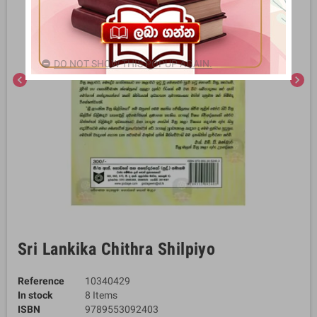
DO NOT SHOW THIS POPUP AGAIN.
chevron_left
chevron_right
Sri Lankika Chithra Shilpiyo
Reference
10340429
In stock
8 Items
ISBN
9789553092403