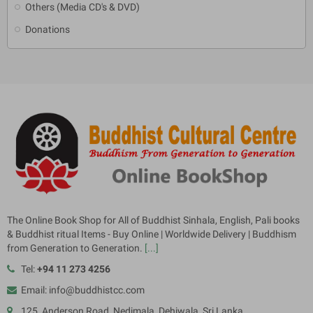
Others (Media CD's & DVD)
Donations
The Online Book Shop for All of Buddhist Sinhala, English, Pali books
& Buddhist ritual Items - Buy Online | Worldwide Delivery | Buddhism
from Generation to Generation.
[...]
Tel:
+94 11 273 4256
Email: info@buddhistcc.com
125, Anderson Road, Nedimala, Dehiwala, Sri Lanka.