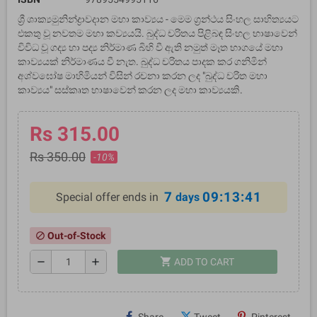
ශ්‍රී ශාක්‍යමුනින්ද්‍රාවදාන මහා කාව්‍යය - මෙම ග්‍රන්ථය සිංහල සාහිත්‍යයට
එකතු වූ නවතම මහා කව්‍යයයි. බුද්ධ චරිතය පිළිබඳ සිංහල භාෂාවෙන්
විවිධ වූ ගද්‍ය හා පද්‍ය නිර්මාණ බිහි වී ඇති නමුත් මෑත භාගයේ මහා
කාව්‍යයක් නිර්මාණය වී නැත. බුද්ධ චරිතය පාදක කර ගනිමින්
අශ්වඝෝෂ මාහිමියන් විසින් රචනා කරන ලද "බුද්ධ චරිත මහා
කාව්‍යය" සස්කෘත භාෂාවෙන් කරන ලද මහා කාව්‍යයකි.
Rs 315.00
Rs 350.00
-10%
7
09:13:41
Special offer ends in
days
Out-of-Stock
block
shopping_cart
remove
add
ADD TO CART
Share
Tweet
Pinterest