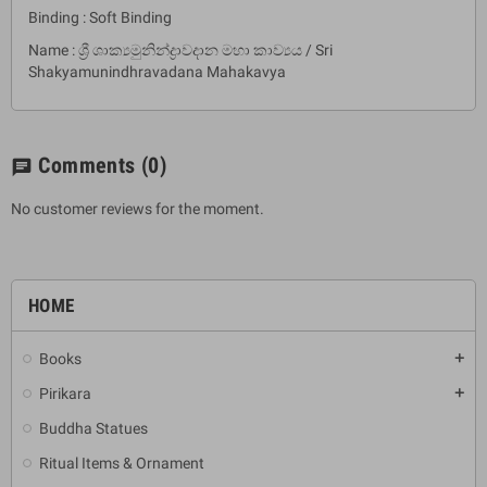
Binding : Soft Binding
Name : ශ්‍රී ශාක්‍යමුනින්ද්‍රාවදාන මහා කාව්‍යය / Sri
Shakyamunindhravadana Mahakavya
Comments
(0)
chat
No customer reviews for the moment.
HOME
Books
add
Pirikara
add
Buddha Statues
Ritual Items & Ornament