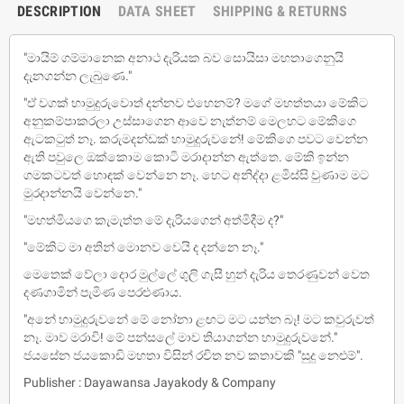
DESCRIPTION
DATA SHEET
SHIPPING & RETURNS
"මායිම් ගම්මානෙක අනාථ දැරියක බව සොයිසා මහතාගෙනුයි
දැනගන්න ලැබුණෙ."
"ඒ වගක් හාමුදුරුවොත් දන්නව එහෙනම්? මගේ මහත්තයා මේකිට
අනුකම්පාකරලා උස්සාගෙන ආවෙ නැත්නම් මෙලහට මේකිගෙ
ඇටකටුත් නෑ. කරුමදන්ඩක් හාමුදුරුවනේ! මේකිගෙ පවට වෙන්න
ඇති පවුලෙ ඔක්කොම කොටි මරාදාන්න ඇත්තෙ. මේකි ඉන්න
ගමකටවත් හොඳක් වෙන්නෙ නෑ. හෙට අනිද්දා ළමිස්සි වුණාම මට
මුරදාන්නයි වෙන්නෙ."
"මහත්මියගෙ කැමැත්ත මේ දැරියගෙන් අත්මිදීම ද?"
"මේකිට මා අතින් මොනව වෙයි ද දන්නෙ නෑ."
මෙතෙක් වේලා දොර මුල්ලේ ගුලි ගැසී හුන් දැරිය තෙරණුවන් වෙත
දණගාමින් පැමිණ පෙරළුණාය.
"අනේ හාමුදුරුවනේ මේ නෝනා ළඟට මට යන්න බෑ! මට කවුරුවත්
නෑ. මාව මරාවි! මේ පන්සලේ මාව තියාගන්න හාමුදුරුවනේ."
ජයසේන ජයකොඩි මහතා විසින් රචිත නව කතාවකි "සුදු නෙළුම්".
Publisher : Dayawansa Jayakody & Company