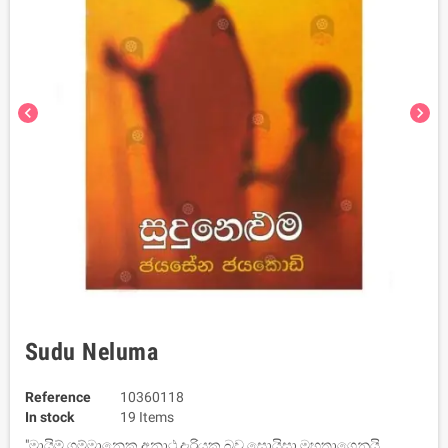
chevron_left
chevron_right
Sudu Neluma
Reference
10360118
In stock
19 Items
"මායිම් ගම්මානෙක අනාථ දැරියක බව සොයිසා මහතාගෙනුයි