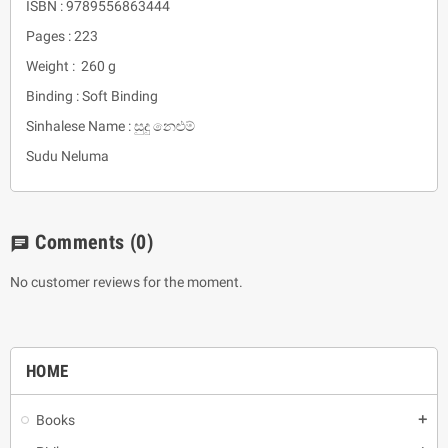
ISBN : 9789556863444
Pages : 223
Weight : 260 g
Binding : Soft Binding
Sinhalese Name : සුදු නෙළුම්
Sudu Neluma
Comments
(0)
chat
No customer reviews for the moment.
HOME
Books
add