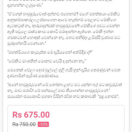
දැනගන්න ලැබුණෙ."
"ඒ වගක් හාමුදුරුවොත් දන්නව එහෙනම්? මගේ මහත්තයා මේකිට
අනුකම්පාකරලා උස්සාගෙන ආවෙ නැත්නම් මෙලහට මේකිගෙ
ඇටකටුත් නෑ. කරුමදන්ඩක් හාමුදුරුවනේ! මේකිගෙ පවට වෙන්න
ඇති පවුලෙ ඔක්කොම කොටි මරාදාන්න ඇත්තෙ. මේකි ඉන්න
ගමකටවත් හොඳක් වෙන්නෙ නෑ. හෙට අනිද්දා ළමිස්සි වුණාම මට
මුරදාන්නයි වෙන්නෙ."
"මහත්මියගෙ කැමැත්ත මේ දැරියගෙන් අත්මිදීම ද?"
"මේකිට මා අතින් මොනව වෙයි ද දන්නෙ නෑ."
මෙතෙක් වේලා දොර මුල්ලේ ගුලි ගැසී හුන් දැරිය තෙරණුවන් වෙත
දණගාමින් පැමිණ පෙරළුණාය.
"අනේ හාමුදුරුවනේ මේ නෝනා ළඟට මට යන්න බෑ! මට කවුරුවත්
නෑ. මාව මරාවි! මේ පන්සලේ මාව තියාගන්න හාමුදුරුවනේ."
ජයසේන ජයකොඩි මහතා විසින් රචිත නව කතාවකි "සුදු නෙළුම්".
Rs 675.00
Rs 750.00
-10%