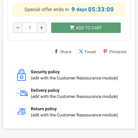
9
05:32:59
Special offer ends in
days
shopping_cart
remove
add
ADD TO CART
Share
Tweet
Pinterest
Security policy
(edit with the Customer Reassurance module)
Delivery policy
(edit with the Customer Reassurance module)
Return policy
(edit with the Customer Reassurance module)