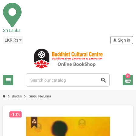
Sri Lanka
LKR Rs
person
Sign in
0
view_headline
search
chevron_right
chevron_right
Books
Sudu Neluma
-10%