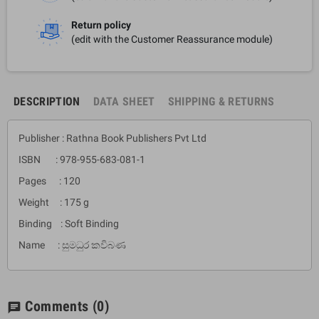
Return policy
(edit with the Customer Reassurance module)
DESCRIPTION
DATA SHEET
SHIPPING & RETURNS
Publisher : Rathna Book Publishers Pvt Ltd
ISBN : 978-955-683-081-1
Pages : 120
Weight : 175 g
Binding : Soft Binding
Name : සුමධුර කවිබණ
Comments
(0)
chat