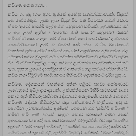
කවිබණ පොත ගැන...
කවිය හා බුදු දහම අතර ඇත්තේ අභේද්‍ය සම්බන්ධතාවයකි. සිදුහත්
මහ බෝසත්තුමා උපත ලබා පියුම් පිට සත් පියවරක් ගමන් කොට
කීවේ "අගෝ හමස්මි ලෝකස්ස' යනුවෙන් කවියකි. බුද්ධත්වයට පත්
ව කළ උදන් ඇනීම ද "අනේක ජාති සංසාරං" යනුවෙන් රසවත්
කවියකින් කොට ඇත. මේ නිසා රහත් තෙර තෙරණියෝ ද ස්වභාව
සෞන්දර්යයෙන් උදම් ව රසවත් කවි කීහ. වංගීස මහරහතන්
වහන්සේ ප්‍රතිභා පූර්ණ කවියන් අතුරෙන් අග්‍රස්ථානය ලබා ගත්හ. එදා
මෙදාතුර කවිය බුදුදහම සමග පවතින සම්බන්ධතාව අඛණ්ඩ ව පැවත
එයි. ඒ ඒ වකවානුවල හෙළ කවියේ උන්නතිය හා අවනතිය දක්නට
ඇත. නූතන යුගයේ ද සනිටුහන් වී ඇත්තේ හෙළ කවියේ පරිහානිය යි.
කවිය නගා සිටුවීමේ කාර්යභාරය ගිහි පැවිදි දෙපක්ෂය ම දැරිය යුතු ය.
කවිබණ දේශකයන් වහන්සේ අතින් එළිසම කාව්‍ය පෝෂණයට
ලැබෙනුයේ අමිල දායාදයෙකි. උත්පත්තියෙන් මිහිරි කටහඬක් දායාද
කොට ඇති හිමිවරු කවිබණ දේශනයට පෙලඹෙති. එහෙත් බොහෝ
කවිබණ දේශක හිමිවරුන්ට පද්‍ය බන්ධනයෙහි හැකියාව අඩු ය.
එහෙයින් උන්වහන්සේට අතදීමක් වශයෙන් මම "සුමිහිරි කවිබණ "
නමින් කවි බණ දහයක් සංග්‍රහ කොට මරදානේ රත්න පොත්
ප්‍රකාශකයන්ට භාරදී පොතක් වශයෙන් එළිදැක්වීමි. ඊට පසු "සවණීය
බුදුබණ ", "මේ කාලේ කවිබණ, '' '' සත්සිත් සනසන පන්සිල් කවිබණ "
නමින් පොත් තුනක් එළි දැක්වීමි. "සුමධුර කවිබණ " මගේ පස්වැනි