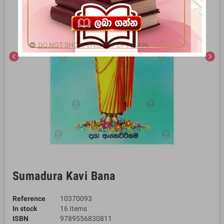
DO NOT SHOW THIS POPUP AGAIN.
chevron_left
chevron_right
Sumadura Kavi Bana
Reference
10370093
In stock
16 Items
ISBN
9789556830811