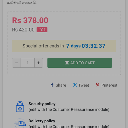
කවිබණ පොත යි.
Rs 378.00
Rs 420.00
-10%
7
03:32:37
Special offer ends in
days
shopping_cart
remove
add
ADD TO CART
Share
Tweet
Pinterest
Security policy
(edit with the Customer Reassurance module)
Delivery policy
(edit with the Customer Reassurance module)