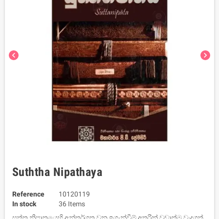
chevron_left
chevron_right
Suththa Nipathaya
Reference
10120119
In stock
36 Items
සුත්ත නිපාතයෙහි අන්තර්ගත වන ඉගැන්වීම් අතුරින් වඩාත්ම වැදගත්