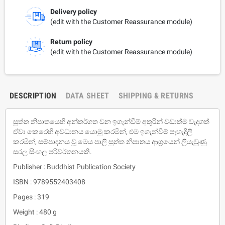
Delivery policy
(edit with the Customer Reassurance module)
Return policy
(edit with the Customer Reassurance module)
DESCRIPTION
DATA SHEET
SHIPPING & RETURNS
සුත්ත නිපාතයෙහි අන්තර්ගත වන ඉගැන්වීම් අතුරින් වඩාත්ම වැදගත්
ඒවා කෙරෙහි අවධානය යොමු කරමින්, එම ඉගැන්වීම් පැහැදිලි
කරමින්, සම්පාදනය වූ මෙය පාලි සුත්ත නිපාතය ආශ්‍රයෙන් ලියැවුණු
සරල සිංහල පරිවර්තනයකි.
Publisher : Buddhist Publication Society
ISBN : 9789552403408
Pages : 319
Weight : 480 g