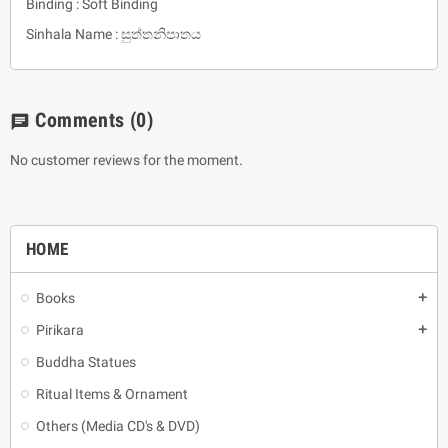
Binding : Soft Binding
Sinhala Name : සුත්තනිපාතය
Comments
(0)
chat
No customer reviews for the moment.
HOME
Books
add
Pirikara
add
Buddha Statues
Ritual Items & Ornament
Others (Media CD's & DVD)