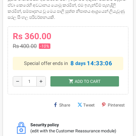
ඒවා කෙරෙහි අවධානය යොමු කරමින්, එම ඉගැන්වීම් පැහැදිලි
කරමින්, සම්පාදනය වූ මෙය පාලි සුත්ත නිපාතය ආශ්‍රයෙන් ලියැවුණු
සරල සිංහල පරිවර්තනයකි.
Rs 360.00
Rs 400.00
-10%
8
14:33:06
Special offer ends in
days
shopping_cart
remove
add
ADD TO CART
Share
Tweet
Pinterest
Security policy
(edit with the Customer Reassurance module)