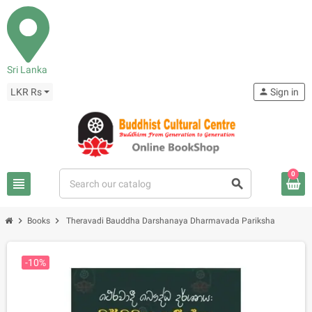
Sri Lanka
LKR Rs
person
Sign in
0
view_headline
search
chevron_right
chevron_right
Books
Theravadi Bauddha Darshanaya Dharmavada Pariksha
-10%