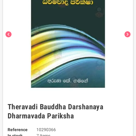
chevron_left
chevron_right
Theravadi Bauddha Darshanaya
Dharmavada Pariksha
Reference
10290366
In stock
7 Items