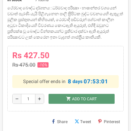
ථේරවාද බෞද්ධ දර්ශනය : ධර්මවාද පරීක්‍ෂා - භාෂාන්තර වශයෙන්
වඩාත් පැරණි යැයි පිළිගැනෙන පාලි ත‍්‍රිපිටක බුද්ධ වචනයෙහි ඇතුළත්
මූලික ප‍්‍රස්තුතයන් කිහිපයක්, ථෙරවාදී පඬිවරුන් පශ්චාත් කාලීන
අටුවා ටීකාදියෙහි විවරණය කොටඇති අයුරුත්, එහිදී ඔවුනට
ප‍්‍රතිපක්ෂ වූ බෞද්ධ චින්තකයන්ට ප‍්‍රතිචාර දක්වා ඇති අයුරුත්
පරීක්‍ෂාවට ලක් කෙරෙන ඉතා වැදගත් ශාස්ත‍්‍රීය කෘතියකි.
Rs 427.50
Rs 475.00
-10%
8
07:53:00
Special offer ends in
days
shopping_cart
remove
add
ADD TO CART
Share
Tweet
Pinterest