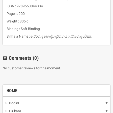
ISBN : 9789553044334
Pages : 200
Weight : 305 g
Binding : Soft Binding
Sinhala Name : ථේරවාද බෞද්ධ දර්ශනය : ධර්මවාද පරීක්‍ෂා
Comments
(0)
chat
No customer reviews for the moment.
HOME
Books
add
Pirikara
add