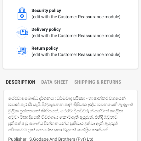
Security policy
(edit with the Customer Reassurance module)
Delivery policy
(edit with the Customer Reassurance module)
Return policy
(edit with the Customer Reassurance module)
DESCRIPTION
DATA SHEET
SHIPPING & RETURNS
ථේරවාද බෞද්ධ දර්ශනය : ධර්මවාද පරීක්‍ෂා - භාෂාන්තර වශයෙන්
වඩාත් පැරණි යැයි පිළිගැනෙන පාලි ත‍්‍රිපිටක බුද්ධ වචනයෙහි ඇතුළත්
මූලික ප‍්‍රස්තුතයන් කිහිපයක්, ථෙරවාදී පඬිවරුන් පශ්චාත් කාලීන
අටුවා ටීකාදියෙහි විවරණය කොටඇති අයුරුත්, එහිදී ඔවුනට
ප‍්‍රතිපක්ෂ වූ බෞද්ධ චින්තකයන්ට ප‍්‍රතිචාර දක්වා ඇති අයුරුත්
පරීක්‍ෂාවට ලක් කෙරෙන ඉතා වැදගත් ශාස්ත‍්‍රීය කෘතියකි.
Publisher : S.Godage And Brothers (Pvt) Ltd