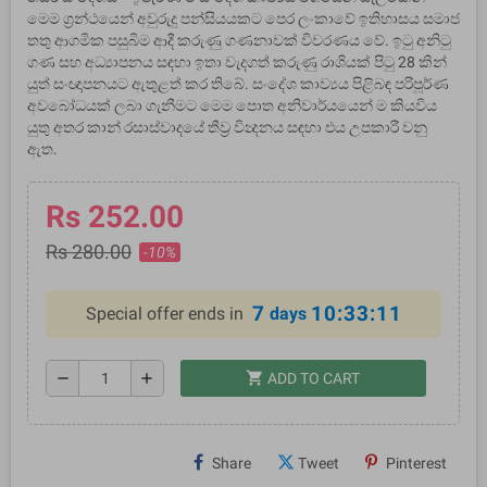
මෙම ග‍්‍රන්‍ථයෙන් අවුරුදු පන්සියයකට පෙර ලංකාවේ ඉතිහාසය සමාජ
තතු ආගමික පසුබිම ආදී කරුණු ගණනාවක් විවරණය වේ. ඉටු අනිටු
ගණ සහ අධ්‍යාපනය සඳහා ඉතා වැදගත් කරුණු රාශියක් පිටු 28 කින්
යුත් සංඥාපනයට ඇතුළත් කර තිබේ. සංදේශ කාව්‍යය පිළිබඳ පරිපූර්ණ
අවබෝධයක් ලබා ගැනීමට මෙම පොත අනිවාර්යයෙන් ම කියවිය
යුතු අතර කාන්‍ රසාස්වාදයේ තීව‍්‍ර වින්‍දනය සඳහා එය උපකාරී වනු
ඇත.
Rs 252.00
Rs 280.00
-10%
7
10:33:11
Special offer ends in
days
shopping_cart
remove
add
ADD TO CART
Share
Tweet
Pinterest