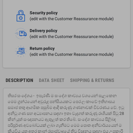
Security policy
(edit with the Customer Reassurance module)
Delivery policy
(edit with the Customer Reassurance module)
Return policy
(edit with the Customer Reassurance module)
DESCRIPTION
DATA SHEET
SHIPPING & RETURNS
තිසර සංදේශය - ඉපැරණි ම සංදේශ කාව්‍යය වශයෙන් සැලකෙන
මෙම ග‍්‍රන්‍ථයෙන් අවුරුදු පන්සියයකට පෙර ලංකාවේ ඉතිහාසය
සමාජ තතු ආගමික පසුබිම ආදී කරුණු ගණනාවක් විවරණය වේ. ඉටු
අනිටු ගණ සහ අධ්‍යාපනය සඳහා ඉතා වැදගත් කරුණු රාශියක් පිටු 28
කින් යුත් සංඥාපනයට ඇතුළත් කර තිබේ. සංදේශ කාව්‍යය පිළිබඳ
පරිපූර්ණ අවබෝධයක් ලබා ගැනීමට මෙම පොත අනිවාර්යයෙන් ම
කියවිය යුතු අතර කාන්‍ රසාස්වාදයේ තීව‍්‍ර වින්‍දනය සඳහා එය උපකාරී