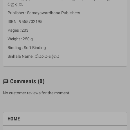
වනු ඇත.
Publisher : Samayawardhana Publishers
ISBN : 9555702195
Pages : 203
Weight : 250 g
Binding : Soft Binding
Sinhala Name : තිසර සංදේශය
Comments
(0)
chat
No customer reviews for the moment.
HOME