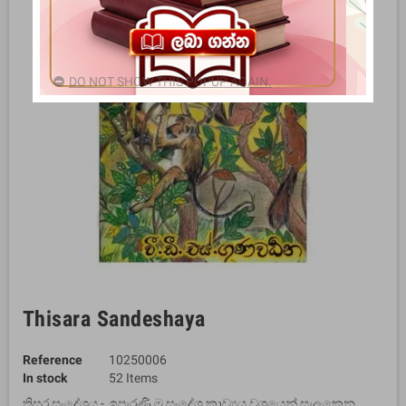
DO NOT SHOW THIS POPUP AGAIN.
Thisara Sandeshaya
Reference
10250006
In stock
52 Items
තිසර සංදේශය - ඉපැරණි ම සංදේශ කාව්‍යය වශයෙන් සැලකෙන