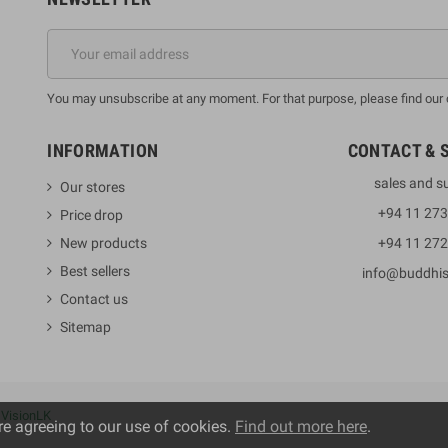
You may unsubscribe at any moment. For that purpose, please find our co
INFORMATION
CONTACT & 
sales and s
Our stores
+94 11 27
Price drop
New products
+94 11 27
Best sellers
info@buddhi
Contact us
Sitemap
y
VisionLK
re agreeing to our use of cookies.
Find out more here
.