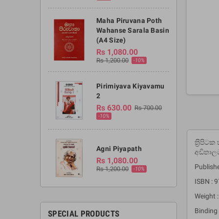
Maha Piruvana Poth
Wahanse Sarala Basin
(A4 Size)
Rs 1,080.00
Rs 1,200.00
-10%
Pirimiyava Kiyavamu
2
Rs 630.00
Rs 700.00
-10%
ත‍්‍රිප
Agni Piyapath
අඩිතාලම
Rs 1,080.00
Publishe
Rs 1,200.00
-10%
ISBN :
Weight :
Binding 
SPECIAL PRODUCTS