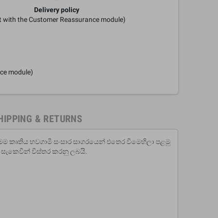
Delivery policy
it with the Customer Reassurance module)
nce module)
HIPPING & RETURNS
ම් මෙම කෘතිය භවගාමී සංසාර සාගරයෙන් එතෙර වීමෙහිලා පළමු
සැකෙවින් විස්තර කරනු ලබයි.