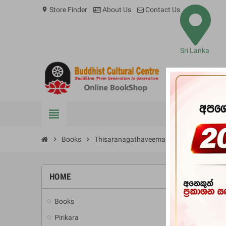
Store Finder
About Us
Contact Us
location_on
Sri Lanka
view_headline
BOOKS
chevron_right
Books
chevron_right
Thisaranagathaveema
HOME
-20%
Books
add
Pirikara
add