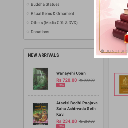
Buddha Statues
Ritual Items & Ornament
Others (Media CD's & DVD)
Donations
DO NOT SHO
NEW ARRIVALS
Wanayehi Upan
Rs 720.00
Rs 800.00
-10%
Atavisi Bodhi Poojava
Saha Ashirvada Seth
Kavi
Rs 234.00
Rs 260.00
-10%