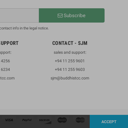
Subscribe
ntact info in the legal notice.
SUPPORT
CONTACT - SJM
upport:
sales and support:
3 4256
+94 11 255 9601
2 6234
+94 11 255 9603
stcc.com
sjm@buddhistcc.com
ACCEPT