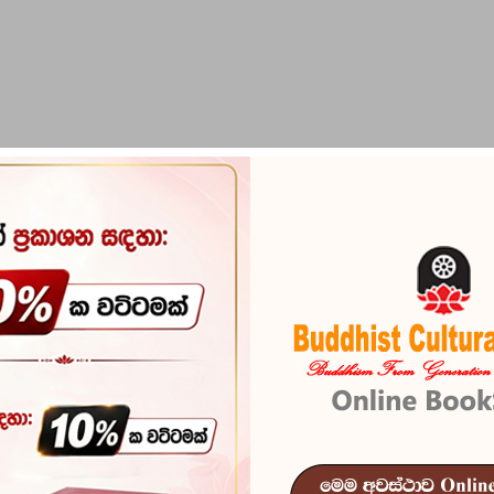
PIRIKARA
BUDDHA STATUES
RITUAL ITEMS & O
Thisaranaga
Reference
100
In stock
770