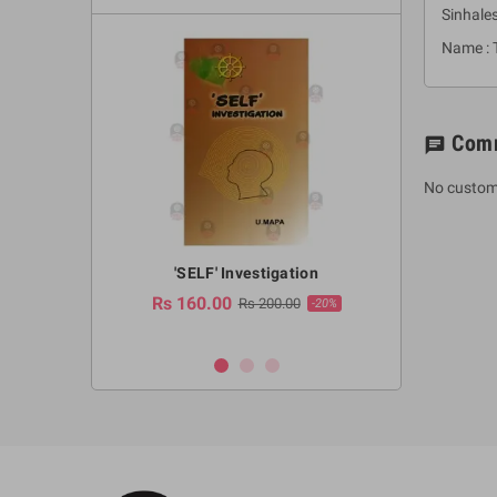
Sinhal
Name :
Com
chat
No custom
a Huruwa
'SELF' Investigation
(Sinhala Ther
Pot
Rs 160.00
0.00
Rs 200.00
-10%
-20%
Rs 2,250.