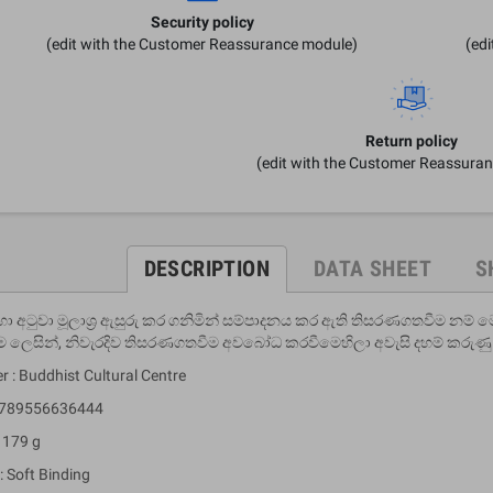
Security policy
(edit with the Customer Reassurance module)
(ed
Return policy
(edit with the Customer Reassura
DESCRIPTION
DATA SHEET
S
ිටක හා අටුවා මූලාශ‍්‍ර ඇසුරු කර ගනිමින් සම්පාදනය කර ඇති තිසරණගතවීම න
 ලෙසින්, නිවැරදිව තිසරණගතවීම අවබෝධ කරවීමෙහිලා අවැසි දහම් කරුණු 
r : Buddhist Cultural Centre
 9789556636444
 179 g
: Soft Binding