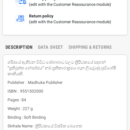
(edit with the Customer Reassurance module)
Return policy
(edit with the Customer Reassurance module)
DESCRIPTION
DATA SHEET
SHIPPING & RETURNS
ශරීරයේ ඇතිවන විවිධ රෝගාබාධ වලට ත්‍රිපිටකයේ සදහන්
“ප්‍රතිමුත්ත භේසජ්ජය” නම් ප්‍රතිකාර ක්‍රමය ගැන ලියැවුණු සුවිශේෂී
කෘතියකි.
Publisher : Madhuka Publisher
ISBN : 9551502000
Pages : 84
Weight : 227 g
Binding : Soft Binding
Sinhala Name : ත්‍රිපිටකයේ විස්මිත බෙහෙත