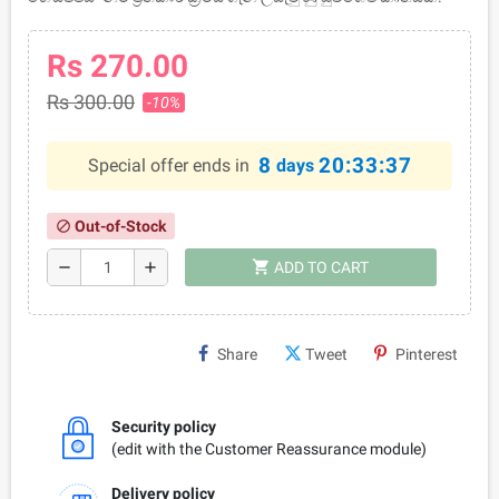
Rs 270.00
Rs 300.00
-10%
8
20:33:37
Special offer ends in
days
Out-of-Stock
block
shopping_cart
remove
add
ADD TO CART
Share
Tweet
Pinterest
Security policy
(edit with the Customer Reassurance module)
Delivery policy