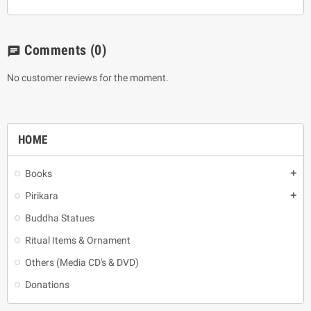
Comments
(0)
chat
No customer reviews for the moment.
HOME
Books
add
Pirikara
add
Buddha Statues
Ritual Items & Ornament
Others (Media CD's & DVD)
Donations