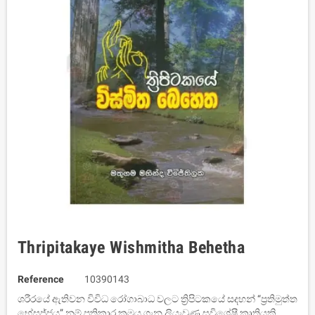
Thripitakaye Wishmitha Behetha
Reference
10390143
ශරීරයේ ඇතිවන විවිධ රෝගාබාධ වලට ත්‍රිපිටකයේ සදහන් “ප්‍රතිමුත්ත
භේසජ්ජය” නම් ප්‍රතිකාර ක්‍රමය ගැන ලියැවුණු සුවිශේෂී කෘතියකි.