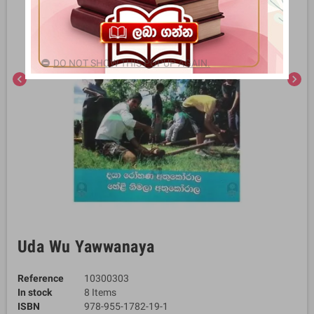
DO NOT SHOW THIS POPUP AGAIN.
chevron_left
chevron_right
Uda Wu Yawwanaya
Reference
10300303
In stock
8 Items
ISBN
978-955-1782-19-1