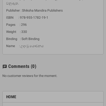
වනු ඇත.
Publisher : Shiksha Mandira Publishers
ISBN : 978-955-1782-19-1
Pages : 296
Weight : 330
Binding : Soft Binding
Name : උදා වූ යෞවනය
Comments
(0)
chat
No customer reviews for the moment.
HOME