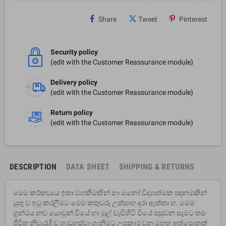
Share
Tweet
Pinterest
Security policy
(edit with the Customer Reassurance module)
Delivery policy
(edit with the Customer Reassurance module)
Return policy
(edit with the Customer Reassurance module)
DESCRIPTION
DATA SHEET
SHIPPING & RETURNS
මෙම කර්තව්‍යය ඉතා වගකීමකින් හා මනෝ විද්‍යාත්මක පදනමකින්
යුතු ව ඉටු කරලීමට මෙම කතුවරු උත්සාහ දරා ඇත්තා හ. මෙම
ග්‍රන්ථය නව යොවුන් වියේ හා මුල් වැඩිහිටි වියේ පසුවන සැමට තම
ජීවිත නිවැරැදි ව හැඩගස්වා ගැනීමට උපකාර වන මහඟු අත්පොතක්