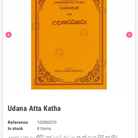
chevron_left
chevron_right
Udana Atta Katha
Reference
10080029
In stock
8 Items
ත්‍රිපිටකටයේ ගැටලු තැන් පැහැදිලි කරදීම
උදානට්ඨකථා -