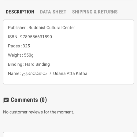
DESCRIPTION
DATA SHEET
SHIPPING & RETURNS
Publisher : Buddhist Cultural Center
ISBN : 9789556631890
Pages : 325
Weight : 550g
Binding : Hard Binding
Name : උදානට්ඨකථා / Udana Atta Katha
Comments
(0)
chat
No customer reviews for the moment.