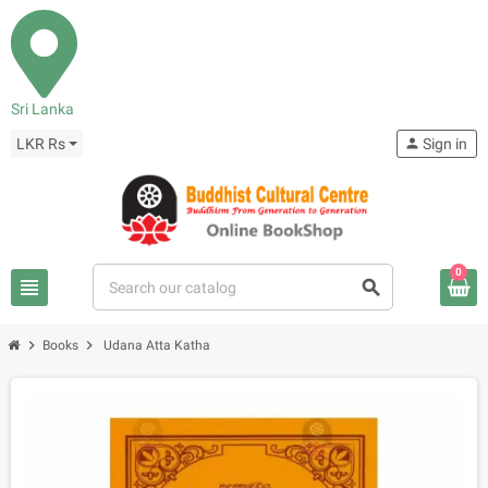
Sri Lanka
LKR Rs
person
Sign in
0
view_headline
search
chevron_right
chevron_right
Books
Udana Atta Katha