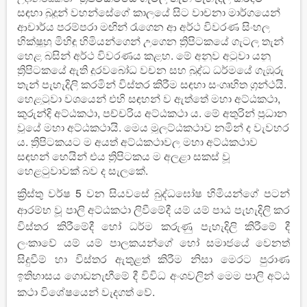
සඳහා බුදුන් වහන්සේගේ කාලයේ සිට වාචනා මාර්ගයෙන්
ආචාර්ය පරම්පරා මඟින් රැගෙන ආ අර්ථ විවරණ සිංහල
භික්ෂූහු මිහිඳු හිමියන්ගෙන් උගෙන ත්‍රිපිටකයේ ගැටලු තැන්
හෙළ බසින් අර්ථ විවරණය කළහ. මේ අනුව අටුවා යනු
ත්‍රිපිටකයේ ඇති දුරවබෝධ වචන සහ බුද්ධ ධර්මයේ ගැඹුරු
තැන් පැහැදිලි කරමින් විස්තර කිරීම සඳහා සංගෘහිත ග්‍රන්ථයි.
හෙළටුවා වශයෙන් එහි සඳහන් ව ඇත්තේ මහා අට්ඨකථා,
කුරුන්දි අට්ඨකථා, පච්චරිය අට්ඨකථා ය. මේ අතුරින් ප්‍රධාන
වූයේ මහා අට්ඨකථායි. මෙය මූලට්ඨකථාව නමින් ද වැවහර
ය. ත්‍රිපිටකයට ම අයත් අට්ඨකථාවල මහා අට්ඨකථාව
සඳහන් හෙයින් එය ත්‍රිපිටකය ම අලළා සකස් වූ
හෙළටුවාවක් බව ද සැලකේ.
ක්‍රිස්තු වර්ෂ 5 වන සියවසේ බුද්ධඝෝෂ හිමියන්ගේ පටන්
ආරම්භ වූ පාලි අට්ඨකථා ලිවීමේදී යම් යම් පාඨ පැහැදිලි කර
විස්තර කිරීමේදී හෝ ධර්ම කරුණු පැහැදිලි කිරීමේ දී
ලංකාවේ යම් යම් පාලකයන්ගේ හෝ සමාජයේ වෙනත්
සිදුවීම් හා විස්තර ඇතුළත් කිරීම නිසා මෙරට පුරාණ
ඉතිහාසය ගොඩනැඟීමේ දී විවිධ අංශවලින් මෙම පාලි අට්ඨ
කථා විශේෂයෙන් වැදගත් වේ.