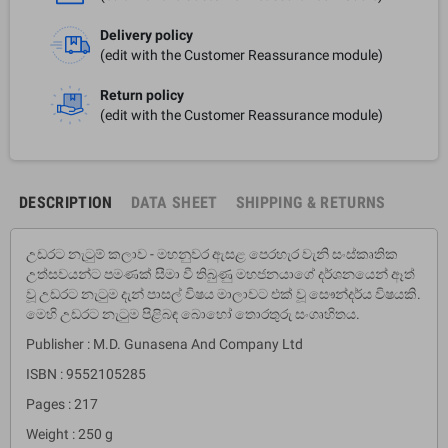
Delivery policy
(edit with the Customer Reassurance module)
Return policy
(edit with the Customer Reassurance module)
DESCRIPTION
DATA SHEET
SHIPPING & RETURNS
උඩරට නැටුම් කලාව - මහනුවර ඇසළ පෙරහැර වැනි සංස්කෘතික
උත්සවයන්ට පමණක් සීමා වී තිබුණු මහජනයාගේ දර්ශනයෙන් ඈත්
වූ උඩරට නැටුම දැන් පාසල් විෂය මාලාවට එක් වූ සෞන්දර්ය විෂයකි.
මෙහි උඩරට නැටුම පිළිබඳ බොහෝ තොරතුරු සංගෘහිතය.
Publisher : M.D. Gunasena And Company Ltd
ISBN : 9552105285
Pages : 217
Weight : 250 g