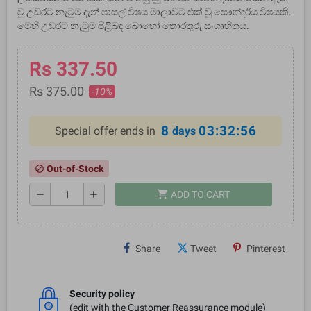
වූ උඩරට නැටුම දැන් පාසල් විෂය මාලාවට එක් වූ සෞන්දර්ය විෂයකි.
මෙහි උඩරට නැටුම පිළිබඳ බොහෝ තොරතුරු සංගෘහිතය.
Rs 337.50
Rs 375.00
-10%
8
03:32:56
Special offer ends in
days
Out-of-Stock
block
shopping_cart
remove
add
ADD TO CART
Share
Tweet
Pinterest
Security policy
(edit with the Customer Reassurance module)