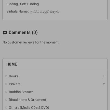
Binding : Soft Binding
Sinhala Name : උඩරට නැටුම් කලාව
Comments
(0)
chat
No customer reviews for the moment.
HOME
Books
add
Pirikara
add
Buddha Statues
Ritual Items & Ornament
Others (Media CD's & DVD)