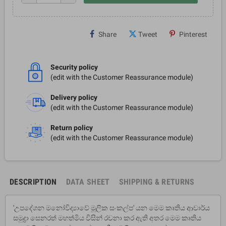
Share
Tweet
Pinterest
Security policy
(edit with the Customer Reassurance module)
Delivery policy
(edit with the Customer Reassurance module)
Return policy
(edit with the Customer Reassurance module)
DESCRIPTION
DATA SHEET
SHIPPING & RETURNS
'උපදේශන මනෝවිද්‍යාවේ මූලික සංකල්ප' යන මෙම කෘතිය ආචාර්ය
සමුද්‍රා සෙනරත් මහත්මිය විසින් රචනා කර ඇති අතර මෙම කෘතිය