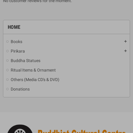
No customer reviews for the moment.
HOME
Books
add
Pirikara
add
Buddha Statues
Ritual Items & Ornament
Others (Media CD's & DVD)
Donations