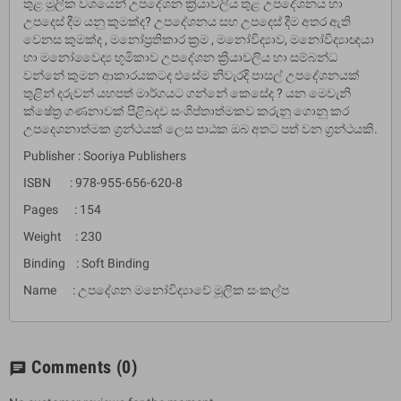
තුළ මූලික වශයෙන් උපදේශන ක්‍රියාවලිය තුළ උපදේශනය හා
උපදෙස් දීම යනු කුමක්ද? උපදේශනය සහ උපදෙස් දීම අතර ඇති
වෙනස කුමක්ද , මනෝප්‍රතිකාර ක්‍රම , මනෝවිද්‍යාව, මනෝවිද්‍යාඥයා
හා මනෝවෛද්‍ය භූමිකාව උපදේශන ක්‍රියාවලිය හා සම්බන්ධ
වන්නේ කුමන ආකාරයකටද එසේම නිවැරදි පාසල් උපදේශනයක්
තුළින් දරුවන් යහපත් මාර්ගයට ගන්නේ කෙසේද ? යන මෙවැනි
ක්ෂේත්‍ර ගණනාවක් පිළිබදව සංශිප්තාත්මකව කරුනු ගොනු කර
උපදෙශනාත්මක ග්‍රන්ථයක් ලෙස පාඨක ඔබ අතට පත් වන ග්‍රන්ථයකි.
Publisher : Sooriya Publishers
ISBN : 978-955-656-620-8
Pages : 154
Weight : 230
Binding : Soft Binding
Name : උපදේශන මනෝවිද්‍යාවේ මූලික සංකල්ප
Comments
(0)
chat