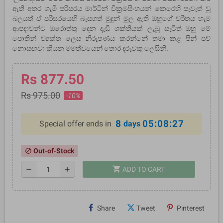
ඇති අතර ගැමි පරිසරය මාර්ටින් වික්‍රමසිංහයන් කෙරෙහි පැවැත් වූ
බලයත් ඒ පරිසරයෙහි බැසගත් මුදුන් මුල ඇති ඔහුගේ චරිතය හැම
ආපදාවන්ට ඔරොත්තු දෙන දැඩි ශක්තියක් ලැබූ සැටිත් ඔහු මේ
පොතින් ව්‍යක්ත ලෙස නිරූපණය කරන්නේ තමා කළ පින් පව්
නොසඟවා කියන මමත්වයෙන් තොර දරුවකු ලෙසිනි.
Rs 877.50
Rs 975.00
-10%
8
05:08:27
Special offer ends in
days
Out-of-Stock
block
shopping_cart
remove
add
ADD TO CART
Share
Tweet
Pinterest