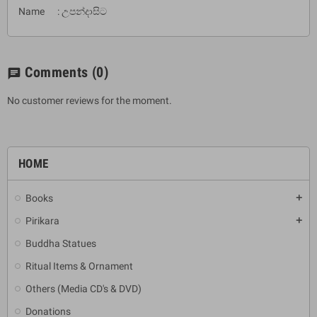
Name : උපන්දාසිට
Comments
(0)
chat
No customer reviews for the moment.
HOME
Books
add
Pirikara
add
Buddha Statues
Ritual Items & Ornament
Others (Media CD's & DVD)
Donations