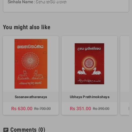
Sinhala Name : විනය කර්ම පොත
You might also like
Sasanawatharanaya
Ubhaya Prathimokshaya
Rs 630.00
Rs 351.00
R
Rs 700.00
Rs 390.00
Comments
(0)
chat