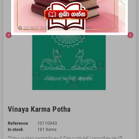
DO NOT SHOW THIS POPUP AGAIN.
chevron_left
chevron_right
Vinaya Karma Potha
Reference
10110043
In stock
181 Items
‘‘විනයො නාම සාසනස්ස ආයු“ විනය යනු බුද්ධ සසුනේ ආයුෂයයි.