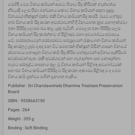
මෙහිදි මෙම විනය කර්‍මයන් ආවට ගියාට සිදු කිරීමක් නැත්තේය.
නිවැරදි ලෙස සීමා බන්ධනය කොට විනය කර්‍මයන් සඳහා සුදුසු
විනයධර භික්ෂූන් එක්ව එකී විනය කර්‍මයන් සිදු කරයි. එයට හේතුව
නම් විනය කර්‍ම සිදු කරන අවස්ථාවන්හි දී විනයාගත ක්‍රම නොඉක්මවා
ඉතා පිරිසිදු ලෙසම එය කළ යුතු බැවිනි. මෙලෙස ඉතා පිරිසිදු ලෙස
විනය කර්‍මයන් සිදු කරන්නට ඒ පිළිබඳව මනා අවබෝධය අවශ්‍යය
වේ. පරම්පරාවෙන් පරම්පරාවට සම්ප්‍රදායන් රැකගෙන විනය කර්‍මයන්
සිදු කරනු ලැබුව ද අද වන විට සමහරක් භික්ෂූන් විසින් ශාසන විනයේ
ස්වභාවය නොදැන විනය කර්‍ම සිදු කිරීම හේතුවෙන් අවිනය පැතිරීමේ
අවස්ථාවන් ඇත. එකී අවස්ථාවන් මඟ හැර දන්නා සහ නොදන්නා
හැමට සම්බුද්ධ ශාසනය තුල වූ විනය කර්‍මයන් පිළිබඳ අවබෝධයක්
සහ එම විනය කර්‍මයන් පිරිසිදු ව සිදු කරන අකාරය පිළිබඳ ව ද මෙම
විනය කර්‍ම ග්‍රන්ථය මගින් දැනගත හැකිය.
Publisher : Sri Chandawimala Dhamma Treatises Preservation
Board
ISBN : 9558663190
Pages : 264
Weight : 355 g
Binding : Soft Binding