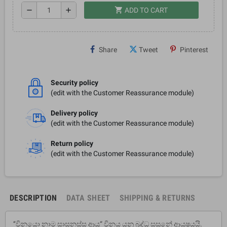
shopping_cart
remove
add
ADD TO CART
Share
Tweet
Pinterest
Security policy
(edit with the Customer Reassurance module)
Delivery policy
(edit with the Customer Reassurance module)
Return policy
(edit with the Customer Reassurance module)
DESCRIPTION
DATA SHEET
SHIPPING & RETURNS
‘‘විනයො නාම සාසනස්ස ආයු“ විනය යනු බුද්ධ සසුනේ ආයුෂයයි.