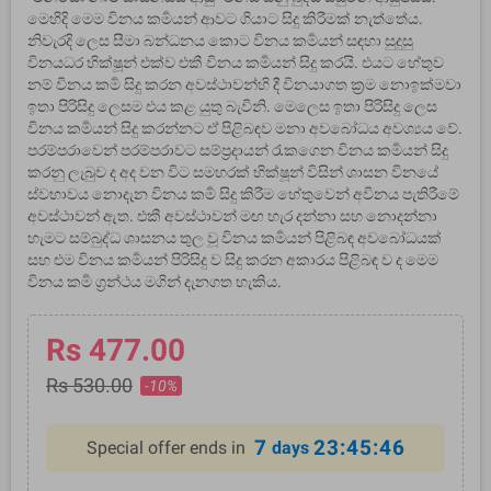
මෙහිදි මෙම විනය කර්‍මයන් ආවට ගියාට සිදු කිරීමක් නැත්තේය.
නිවැරදි ලෙස සීමා බන්ධනය කොට විනය කර්‍මයන් සඳහා සුදුසු
විනයධර භික්ෂූන් එක්ව එකී විනය කර්‍මයන් සිදු කරයි. එයට හේතුව
නම් විනය කර්‍ම සිදු කරන අවස්ථාවන්හි දී විනයාගත ක්‍රම නොඉක්මවා
ඉතා පිරිසිදු ලෙසම එය කළ යුතු බැවිනි. මෙලෙස ඉතා පිරිසිදු ලෙස
විනය කර්‍මයන් සිදු කරන්නට ඒ පිළිබඳව මනා අවබෝධය අවශ්‍යය වේ.
පරම්පරාවෙන් පරම්පරාවට සම්ප්‍රදායන් රැකගෙන විනය කර්‍මයන් සිදු
කරනු ලැබුව ද අද වන විට සමහරක් භික්ෂූන් විසින් ශාසන විනයේ
ස්වභාවය නොදැන විනය කර්‍ම සිදු කිරීම හේතුවෙන් අවිනය පැතිරීමේ
අවස්ථාවන් ඇත. එකී අවස්ථාවන් මඟ හැර දන්නා සහ නොදන්නා
හැමට සම්බුද්ධ ශාසනය තුල වූ විනය කර්‍මයන් පිළිබඳ අවබෝධයක්
සහ එම විනය කර්‍මයන් පිරිසිදු ව සිදු කරන අකාරය පිළිබඳ ව ද මෙම
විනය කර්‍ම ග්‍රන්ථය මගින් දැනගත හැකිය.
Rs 477.00
Rs 530.00
-10%
7
23:45:45
Special offer ends in
days