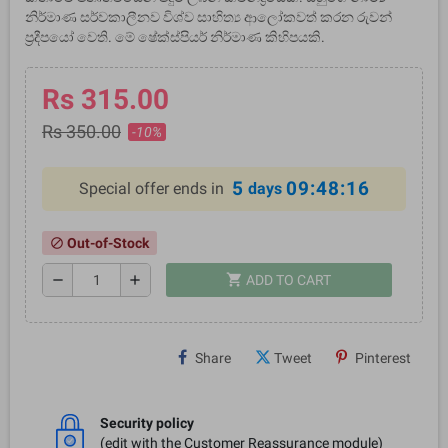
නිර්මාණ සර්වකාලීනව විශ්ව සාහිත්‍ය ආලෝකවත් කරන රුවන්
ප‍්‍රදීපයෝ වෙති. මේ ෂේක්ස්පියර් නිර්මාණ කිහිපයකි.
Rs 315.00
Rs 350.00
-10%
5
09:48:15
Special offer ends in
days
Out-of-Stock
block
shopping_cart
remove
add
ADD TO CART
Share
Tweet
Pinterest
Security policy
(edit with the Customer Reassurance module)