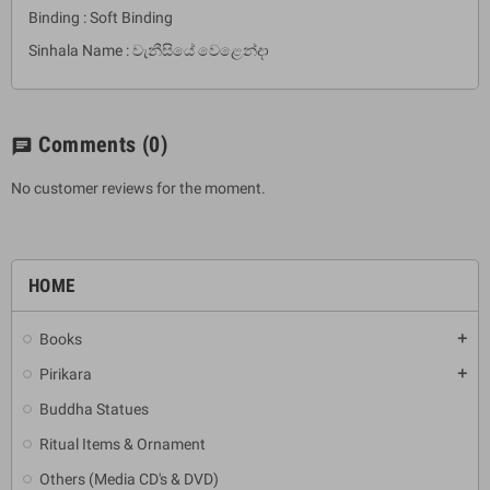
Binding : Soft Binding
Sinhala Name : වැනීසියේ වෙළෙන්දා
Comments
(0)
chat
No customer reviews for the moment.
HOME
Books
add
Pirikara
add
Buddha Statues
Ritual Items & Ornament
Others (Media CD's & DVD)