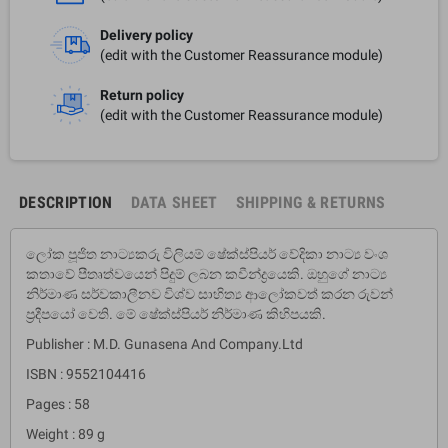
Delivery policy
(edit with the Customer Reassurance module)
Return policy
(edit with the Customer Reassurance module)
DESCRIPTION
DATA SHEET
SHIPPING & RETURNS
ලෝක පූජිත නාට්‍යකරු විලියම් ෂේක්ස්පියර් වේදිකා නාට්‍ය වංශ
කතාවේ පීතෘත්වයෙන් පිදුම් ලබන කවීන්ද්‍රයෙකි. ඔහුගේ නාට්‍ය
නිර්මාණ සර්වකාලීනව විශ්ව සාහිත්‍ය ආලෝකවත් කරන රුවන්
ප‍්‍රදීපයෝ වෙති. මේ ෂේක්ස්පියර් නිර්මාණ කිහිපයකි.
Publisher : M.D. Gunasena And Company.Ltd
ISBN : 9552104416
Pages : 58
Weight : 89 g