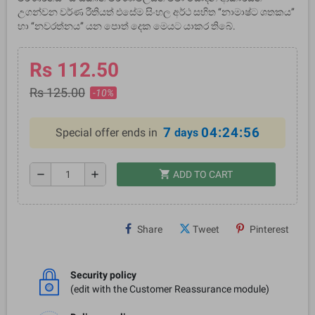
උගන්වන වර්ණ රීතියත් එසේම සිංහල අර්ථ සහිත ‘‘නාමාෂ්ට ශතකය’’
හා ‘‘නවරත්නය’’ යන පොත් දෙක මෙයට යාකර තිබේ.
Rs 112.50
Rs 125.00
-10%
7
04:24:56
Special offer ends in
days
shopping_cart
remove
add
ADD TO CART
Share
Tweet
Pinterest
Security policy
(edit with the Customer Reassurance module)