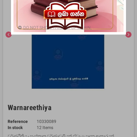
DO NOT SHOW THIS POPUP AGAIN.
chevron_left
chevron_right
Warnareethiya
Reference
10330089
In stock
12 Items
වර්ණරීතිය - සංස්කෘත වර්ණාවලියත් ඒවා යොදන ආකාරයත්