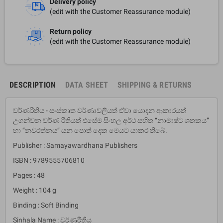
Delivery policy
(edit with the Customer Reassurance module)
Return policy
(edit with the Customer Reassurance module)
DESCRIPTION
DATA SHEET
SHIPPING & RETURNS
වර්ණරීතිය - සංස්කෘත වර්ණාවලියත් ඒවා යොදන ආකාරයත්
උගන්වන වර්ණ රීතියත් එසේම සිංහල අර්ථ සහිත ‘‘නාමාෂ්ට ශතකය’’
හා ‘‘නවරත්නය’’ යන පොත් දෙක මෙයට යාකර තිබේ.
Publisher : Samayawardhana Publishers
ISBN : 9789555706810
Pages : 48
Weight : 104 g
Binding : Soft Binding
Sinhala Name : වර්ණරීතිය