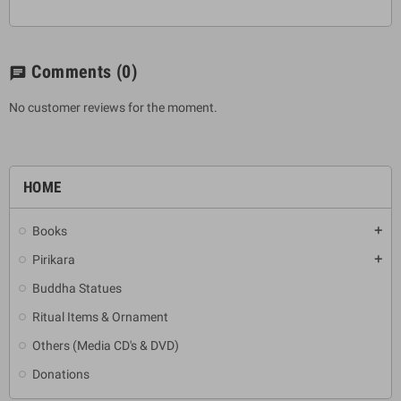
Comments
(0)
chat
No customer reviews for the moment.
HOME
Books
add
Pirikara
add
Buddha Statues
Ritual Items & Ornament
Others (Media CD's & DVD)
Donations