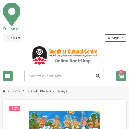
Sri Lanka
LKR Rs
person
Sign in
0
view_headline
search
chevron_right
chevron_right
Books
Wesak Uthsava Puranaya
-10%