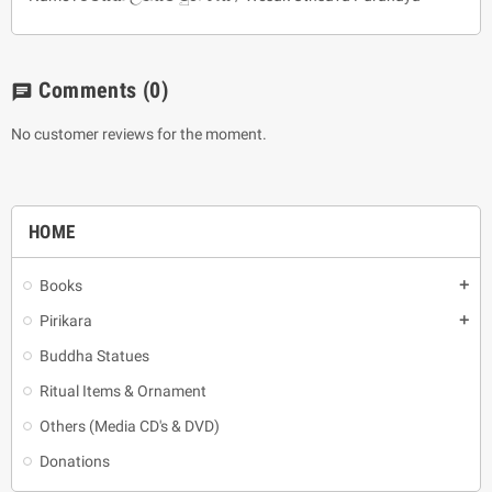
Comments
(0)
chat
No customer reviews for the moment.
HOME
Books
add
Pirikara
add
Buddha Statues
Ritual Items & Ornament
Others (Media CD's & DVD)
Donations