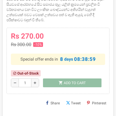
සියවසේ ආරම්භයේ සිට සමාජය තුළ යළිත් ක්‍රමයෙන් ප්‍රචලිත වී
වර්තමානය වන විට ලාංකික බෞද්ධයන්ට අතිශයින් වැදගත්
උත්සවයක් බවට වෙසක් උත්සවය පත් ව ඇති අයුරු මෙහි දී
පරීක්ෂාවට බඳුන් වී තිබේ.
Rs 270.00
Rs 300.00
-10%
8
08:38:59
Special offer ends in
days
Out-of-Stock
block
shopping_cart
remove
add
ADD TO CART
Share
Tweet
Pinterest