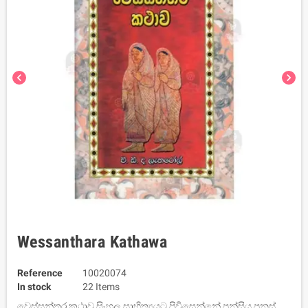
chevron_left
chevron_right
Wessanthara Kathawa
Reference
10020074
In stock
22 Items
වෙස්සන්තර කථාව සිංහල සාහිත්‍යයට පිවිසෙන්නේ පන්සිය පනස්