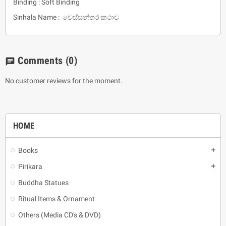
Binding : Soft Binding
Sinhala Name : වෙස්සන්තර කථාව
Comments
(0)
chat
No customer reviews for the moment.
HOME
Books
add
Pirikara
add
Buddha Statues
Ritual Items & Ornament
Others (Media CD's & DVD)