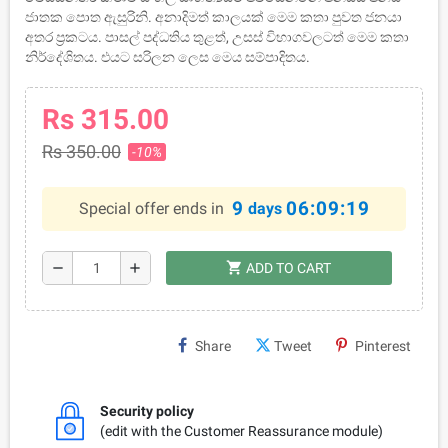
ජාතක පොත ඇසුරිනි. අනාදිමත් කාලයක් මෙම කතා පුවත ජනයා
අතර ප‍්‍රකටය. පාසල් පද්ධතිය තුළත්, උසස් විභාගවලටත් මෙම කතා
නිර්දේශිතය. එයට සරිලන ලෙස මෙය සම්පාදිතය.
Rs 315.00
Rs 350.00
-10%
9
06:09:19
Special offer ends in
days
shopping_cart
remove
add
ADD TO CART
Share
Tweet
Pinterest
Security policy
(edit with the Customer Reassurance module)