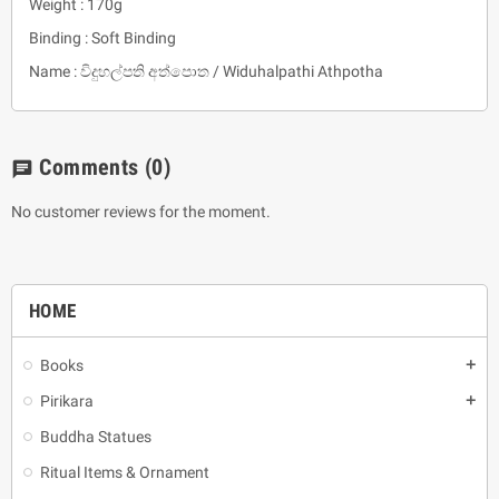
Weight : 170g
Binding : Soft Binding
Name : විදුහල්පති අත්පොත / Widuhalpathi Athpotha
Comments
(0)
chat
No customer reviews for the moment.
HOME
Books
add
Pirikara
add
Buddha Statues
Ritual Items & Ornament