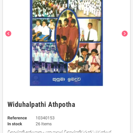
chevron_left
chevron_right
Widuhalpathi Athpotha
Reference
10340153
In stock
26 Items
විදුහල්පති අත්පොත - යනු පාසල් විදුහල්පතිවරුන්ට ඔවුන්ගේ