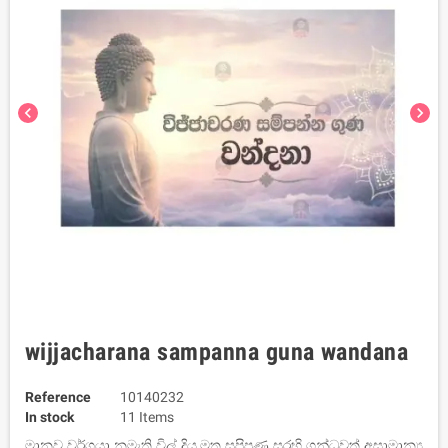
chevron_left
chevron_right
wijjacharana sampanna guna wandana
Reference
10140232
In stock
11 Items
මානව වර්ගයා නමැති විල් දිය මත සුපිපුණු සුරභි ගන්ධවත් අසාමාන්‍ය