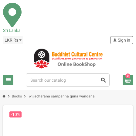
Sri Lanka
LKR Rs
person
Sign in
0
view_headline
search
chevron_right
chevron_right
Books
wijjacharana sampanna guna wandana
-10%