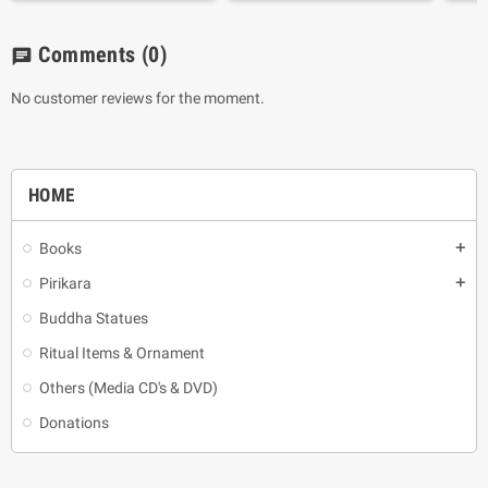
Comments
(0)
chat
No customer reviews for the moment.
HOME
Books
add
Pirikara
add
Buddha Statues
Ritual Items & Ornament
Others (Media CD's & DVD)
Donations