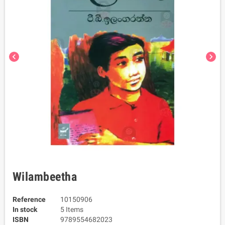
chevron_left
chevron_right
Wilambeetha
Reference
10150906
In stock
5 Items
ISBN
9789554682023