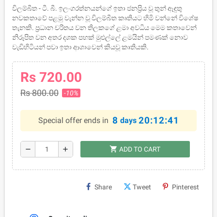
විලම්බීත - ටී. බී. ඉලංගරත්නයන්ගේ ඉතා ජනප්‍රිය වූ තුන් ඈඳුතු
නවකතාවේ පළමු වැන්න වූ විලම්බීත කෘතියට හිමි වන්නේ විශේෂ
තැනකි. ප්‍රධාන චරිතය වන තිලකගේ ළමා අවධිය මෙම කතාවෙන්
නිරූපිත වන අතර දශක පහක් මුළුල්ලේ ළමයින් පමණක් නොව
වැඩිහිටියන් පවා ඉතා ආශාවෙන් කියවූ කෘතියකි.
Rs 720.00
Rs 800.00
-10%
8
20:12:40
Special offer ends in
days
shopping_cart
remove
add
ADD TO CART
Share
Tweet
Pinterest