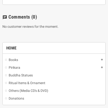
Comments
(0)
chat
No customer reviews for the moment.
HOME
Books
add
Pirikara
add
Buddha Statues
Ritual Items & Ornament
Others (Media CD's & DVD)
Donations