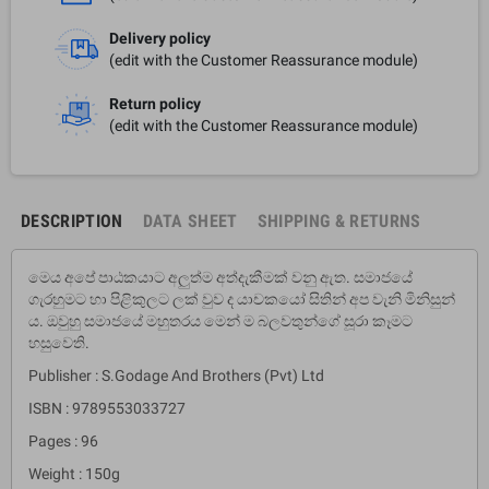
Delivery policy
(edit with the Customer Reassurance module)
Return policy
(edit with the Customer Reassurance module)
DESCRIPTION
DATA SHEET
SHIPPING & RETURNS
මෙය අපේ පාඨකයාට අලුත්ම අත්දැකීමක් වනු ඇත. සමාජයේ
ගැරහුමට හා පිළිකුලට ලක් වුව ද යාචකයෝ සිතින් අප වැනි මිනිසුන්
ය. ඔවුහු සමාජයේ මහුතරය මෙන් ම බලවතුන්ගේ සූරා කෑමට
හසුවෙති.
Publisher : S.Godage And Brothers (Pvt) Ltd
ISBN : 9789553033727
Pages : 96
Weight : 150g