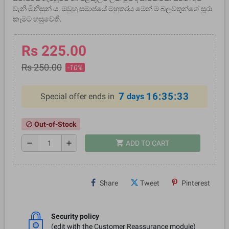
වැනි මිනිසුන් ය. ඔවුහු සමාජයේ මහුතරය මෙන් ම බලවතුන්ගේ සූරා
කෑමට හසුවෙති.
Rs 225.00
Rs 250.00
-10%
7
16:35:33
Special offer ends in
days
Out-of-Stock
block
shopping_cart
remove
add
ADD TO CART
Share
Tweet
Pinterest
Security policy
(edit with the Customer Reassurance module)