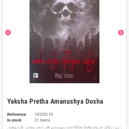
chevron_left
chevron_right
Yaksha Pretha Amanushya Dosha
Reference
10320110
In stock
21 Items
යක්ෂයන්, ප්‍රේතයන් වැනි අමනුෂ්‍යයන් විසින් මිනිසුන්ගේ ශරීර වලට