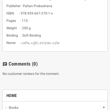
Publisher : Pahan Prakashana
ISBN : 978-955-667-270-1-x
Pages : 115
Weight : 200 g
Binding : Soft Binding
Name : යක්ෂ, ප්‍රේත, අමනුෂ්‍ය දෝෂ
Comments
(0)
chat
No customer reviews for the moment.
HOME
Books
add