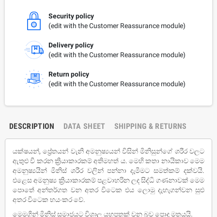
Security policy
(edit with the Customer Reassurance module)
Delivery policy
(edit with the Customer Reassurance module)
Return policy
(edit with the Customer Reassurance module)
DESCRIPTION
DATA SHEET
SHIPPING & RETURNS
යක්ෂයන්, ප්‍රේතයන් වැනි අමනුෂ්‍යයන් විසින් මිනිසුන්ගේ ශරීර වලට
ඇතුළු වී කරන ක්‍රියාකාරකම් අතිමහත් ය. මෙහි කතා නායිකාව මෙම
අමනුෂ්‍යයින් මිනිස් ශරීර වලින් පන්නා දැමීමට සමත්කම් දක්වයි.
එළෙස අමනුෂ්‍ය ක්‍රියාකාරකම් පළවාහරින ලද සිද්ධි ගණනාවක් මෙම
පොතේ අන්තර්ගත වන අතර විටෙක එය ලොමු දැහැගන්වන සුළු
අතර විටෙක භයංකර වේ.
මෙමගින් මිනිස් සමාජයට විශාල යහපතක් වන බව පොදු මතයයි.