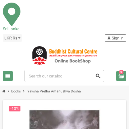
Sri Lanka
LKR Rs
person
Sign in
0
view_headline
search
chevron_right
chevron_right
Books
Yaksha Pretha Amanushya Dosha
-10%