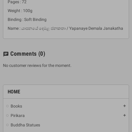
Pages : 72
Weight : 100g
Binding : Soft Binding
Name : යාපනයේ දෙමළ ජනකතා / Yapanaye Demala Janakatha
Comments
(0)
chat
No customer reviews for the moment.
HOME
Books
add
Pirikara
add
Buddha Statues