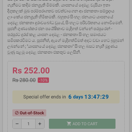
ගැනීමට කදිම ජනශ්‍රැති මිම්මකි. යාපනයේ දෙමළ වැසියා ඉතා
දිගුකලක් මුඛ පරම්පරාගතව පවත්වාගෙන ආ ජනකතා සම්ප්‍රදාය
ලාංකේය ජනශ්‍රැති හිමිකමකි. බහුතර සිංහල ජනයාට යාපනයේ
දෙමළ ජනකතා දුරාවබෝධ වූයේ, සිංහලට පරිවර්තනය නොවීමෙනි.
පූජනී ගුණසේකර ජන පර්‍යේෂිකාව මැදිහත් වන්නේ පරපුරෙන් -
පරපුරට දුරස් කළ යාපන දෙමළ - ජනකතා සිංහල සමාජයට
සමීපකරවීමට ය. පූජනීත්, ඇගේ මැදිහත්වීමත් අදට වඩා හෙට බුහුමන්
ලබන්නේ ; "යාපනයේ දෙමළ ජනකතා" සිංහල බසට නැඟී මුද්‍රණය
වුණු පළමු දෙමළ ජනකතා එකතුව ලෙසිනි.
Rs 252.00
Rs 280.00
-10%
6
13:47:29
Special offer ends in
days
Out-of-Stock
block
shopping_cart
remove
add
ADD TO CART