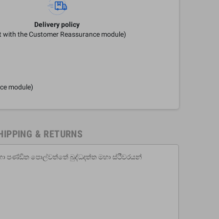
Delivery policy
it with the Customer Reassurance module)
nce module)
HIPPING & RETURNS
හා පණ්ඩිත පොල්වත්තේ බුද්ධදත්ත ම‌හා ස්ථීවරයන්