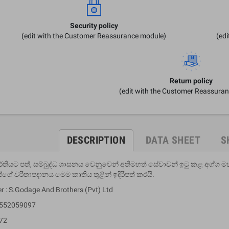
Security policy
(edit with the Customer Reassurance module)
(ed
Return policy
(edit with the Customer Reassura
DESCRIPTION
DATA SHEET
S
ීර්තිය‌ට පත්, සම්බුද්ධ ශාසනය වෙනුවෙන් අතිමහත් සේවාවන් ඉටු කළ අග්ග ම
ේ චරිතාපදානය මෙම කෘතිය තුළින් ඉදිරිපත් කරයි.
er : S.Godage And Brothers (Pvt) Ltd
9552059097
 72