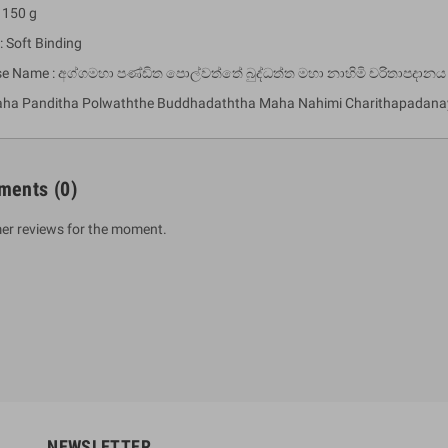
 150 g
: Soft Binding
se Name : අග්ගමහා පණ්ඩිත පොල්වත්තේ බුද්ධත්ත මහා නාහිමි චරිතාපදානය
ha Panditha Polwaththe Buddhadaththa Maha Nahimi Charithapadana
ments
(0)
er reviews for the moment.
um Sahitha) Piruvana
1 Shreniya Atha Huruwa
h Wahanse
Rs 621.00
R
Rs 690.00
-10%
00
Rs 2,500.00
-10%
NEWSLETTER