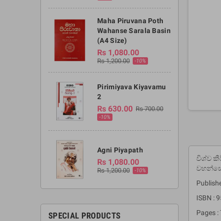
Maha Piruvana Poth
Wahanse Sarala Basin
(A4 Size)
Rs 1,080.00
Rs 1,200.00
-10%
Pirimiyava Kiyavamu
2
Rs 630.00
Rs 700.00
-10%
Agni Piyapath
විශ්ව ක
Rs 1,080.00
වහන්සේග
Rs 1,200.00
-10%
Publish
ISBN : 
Pages :
SPECIAL PRODUCTS