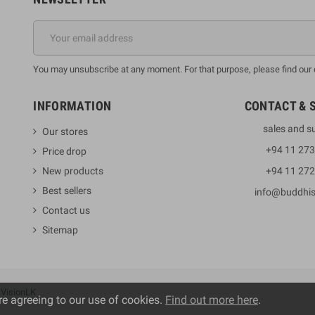
You may unsubscribe at any moment. For that purpose, please find our co
INFORMATION
CONTACT & 
sales and s
Our stores
+94 11 27
Price drop
New products
+94 11 27
Best sellers
info@buddhi
Contact us
Sitemap
y
VisionLK
re agreeing to our use of cookies.
Find out more here
.