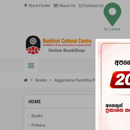
Store Finder
About Us
Contact Us
location_on
Sri Lanka
view_headline
BOOKS
chevron_right
Books
chevron_right
Aggamaha Panditha Polwaththe Buddhad
HOME
-10%
Books
add
Pirikara
add