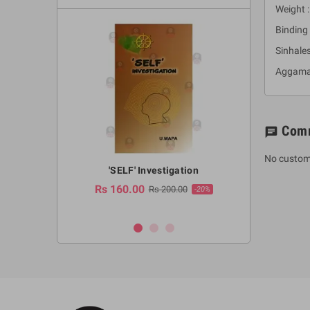
Weight :
Binding 
Sinhale
Aggama
Com
chat
No custom
a Huruwa
'SELF' Investigation
(Sinhala Ther
Pot
Rs 160.00
0.00
Rs 200.00
-10%
-20%
Rs 2,250.