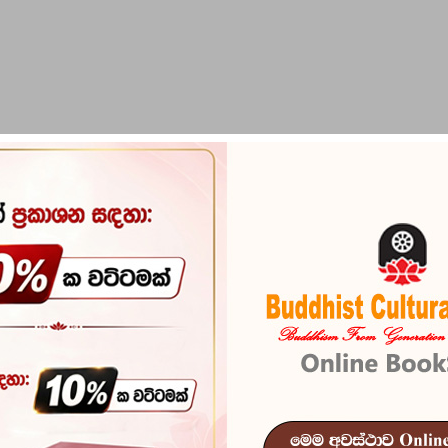
PIRIKARA
BUDDHA STATUES
RITUAL ITEMS & O
aththa Maha Nahimi Charithapadanaya
Aggamaha Pan
Maha Nahimi 
Reference
100