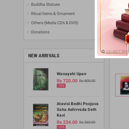
Buddha Statues
Ritual Items & Ornament
Others (Media CD's & DVD)
Donations
DO NOT SHO
NEW ARRIVALS
Wanayehi Upan
Rs 720.00
Rs 800.00
-10%
Atavisi Bodhi Poojava
Saha Ashirvada Seth
Kavi
Rs 234.00
Rs 260.00
-10%