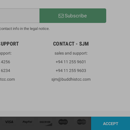
Subscribe
ntact info in the legal notice.
SUPPORT
CONTACT - SJM
upport:
sales and support:
3 4256
+94 11 255 9601
2 6234
+94 11 255 9603
stcc.com
sjm@buddhistcc.com
ACCEPT