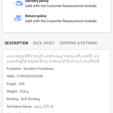
Delivery policy
(edit with the Customer Reassurance module)
Return policy
(edit with the Customer Reassurance module)
DESCRIPTION
DATA SHEET
SHIPPING & RETURNS
මෙය 'අකුරු මිහිර' නමැති පොත් පෙළේ හතරවෙනි පොතයි. මේ
පොතේ මූලික අරමුණ සිංහල භාෂාවෙන් ලියන හැටි ඉගැන්වීමයි.
Publisher : Sumitha Publishers
ISBN : 9789550335398
Pages : 266
Weight : 526 g
Binding : Soft Binding
Sinhalese Name : අකුරු මිහිර 4