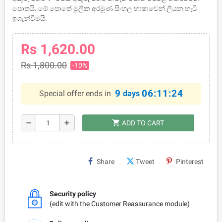
පොතයි. මේ පොතේ මූලික අරමුණ සිංහල භාෂාවෙන් ලියන හැටි
ඉගැන්වීමයි.
Rs 1,620.00
Rs 1,800.00
-10%
9
06:11:23
Special offer ends in
days
shopping_cart
remove
add
ADD TO CART
Share
Tweet
Pinterest
Security policy
(edit with the Customer Reassurance module)