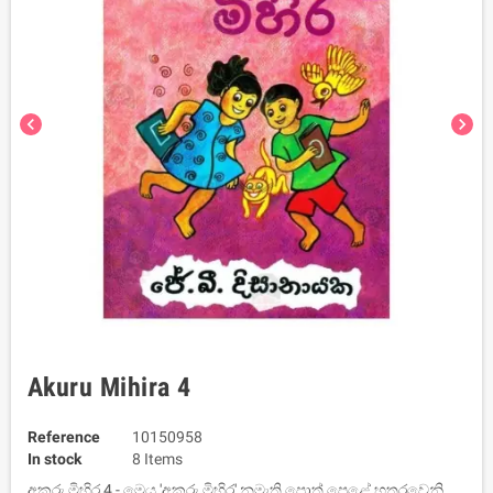
chevron_left
chevron_right
Akuru Mihira 4
Reference
10150958
In stock
8 Items
අකුරු මිහිර 4 - මෙය 'අකුරු මිහිර' නමැති පොත් පෙළේ හතරවෙනි