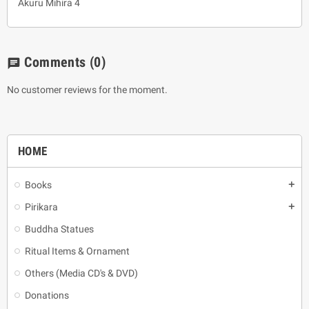
Akuru Mihira 4
Comments
(0)
chat
No customer reviews for the moment.
HOME
Books
add
Pirikara
add
Buddha Statues
Ritual Items & Ornament
Others (Media CD's & DVD)
Donations