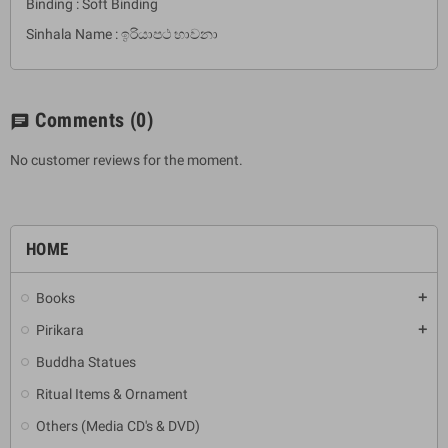
Binding : Soft Binding
Sinhala Name : ඉරියාපථ භාවනා
Comments
(0)
chat
No customer reviews for the moment.
HOME
Books
add
Pirikara
add
Buddha Statues
Ritual Items & Ornament
Others (Media CD's & DVD)