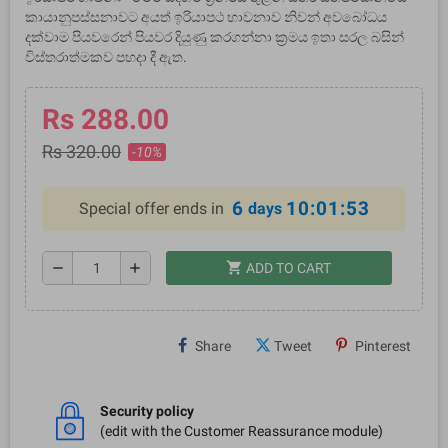
කායානුපස්සනාවට අයත් ඉරියාපථ භාවනාව නිවන් අවබෝධය
දක්වාම පියවරෙන් පියවර දියුණු කරගන්නා ක‍්‍රමය ඉතා සරල බසින්
විස්තරාත්මකව පහදා දී ඇත.
Rs 288.00
Rs 320.00
-10%
6
10:01:53
Special offer ends in
days
shopping_cart
remove
add
ADD TO CART
Share
Tweet
Pinterest
Security policy
(edit with the Customer Reassurance module)