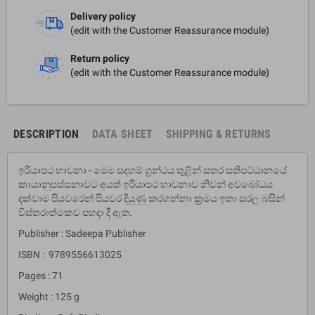
Delivery policy
(edit with the Customer Reassurance module)
Return policy
(edit with the Customer Reassurance module)
DESCRIPTION
DATA SHEET
SHIPPING & RETURNS
ඉරියාපථ භාවනා - මෙම සදහම් ග‍්‍රන්ථය තුළින් සතර සතිපට්ඨානයේ
කායානුපස්සනාවට අයත් ඉරියාපථ භාවනාව නිවන් අවබෝධය
දක්වාම පියවරෙන් පියවර දියුණු කරගන්නා ක‍්‍රමය ඉතා සරල බසින්
විස්තරාත්මකව පහදා දී ඇත.
Publisher : Sadeepa Publisher
ISBN : 9789556613025
Pages : 71
Weight : 125 g