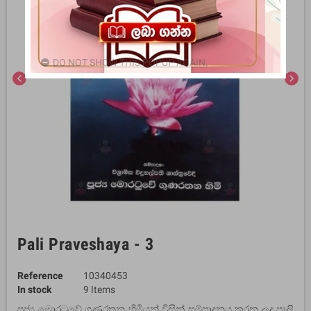
DO NOT SHOW THIS POPUP AGAIN.
chevron_left
chevron_right
Pali Praveshaya - 3
Reference
10340453
In stock
9 Items
පූජ්‍ය මොරටුවේ ගුණරතන හිමියන් විසින් සම්පාදනය කරන ලද පාලි