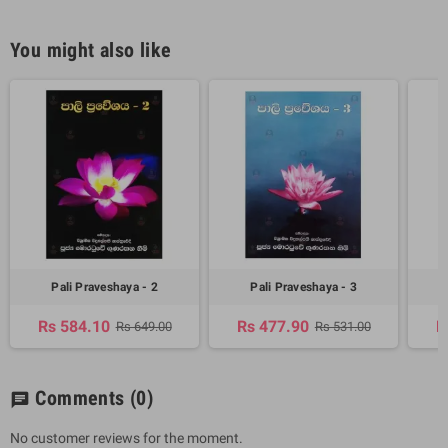
You might also like
Pali Praveshaya - 2
Pali Praveshaya - 3
Rs 584.10
Rs 477.90
R
Rs 649.00
Rs 531.00
Comments
(0)
chat
No customer reviews for the moment.