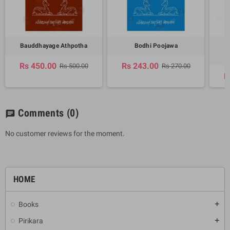
Bauddhayage Athpotha
Bodhi Poojawa
B
Rs 450.00
Rs 243.00
Rs 500.00
Rs 270.00
R
Comments
(0)
chat
No customer reviews for the moment.
HOME
Books
add
Pirikara
add