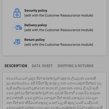
Security policy
(edit with the Customer Reassurance module)
Delivery policy
(edit with the Customer Reassurance module)
Return policy
(edit with the Customer Reassurance module)
DESCRIPTION
DATA SHEET
SHIPPING & RETURNS
අවබෝධයෙන් යුතුව පින් කරන්නවුන් සඳහාම ලියැවුණ පොතකි
පුණ්‍යෝපදේශය. අපි විසින් සිදු කරනු ලබන නොයෙකුත් පින්කම් වල
ඇති ආනිසංසයන් දැක්වෙන කථාවන් උදාහරණ කොට ලියැවි ඇති
මෙම ග්‍රන්ථය පින් කරන්නවුන් තව දුරටත් පිනෙහි යෙදවවීම අරමුණ
කර ගත්තකි. මෙම ග්‍රන්ථය නොදැන පින් කරම් කෙරුමට වඩා දැන
ගන පින් කම් කිරීමටත් අකුශලයෙන් වැළකී කුශලයෙහි යෙදීමටත් ,
නොයෙකුත් වන්දනා ගාථා සහ බෞද්ධ ආරක්ෂණ විධින් ද දක්වා ඇති