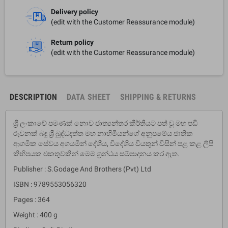
Delivery policy
(edit with the Customer Reassurance module)
Return policy
(edit with the Customer Reassurance module)
DESCRIPTION
DATA SHEET
SHIPPING & RETURNS
ශ්‍රී ලංකාවේ පමණක් නොව ජාත්‍යන්තර කීර්තිය‌ට පත් වූ මහ පඩි
රුවනක් බඳු ශ්‍රී බුද්ධදත්ත මහ නාහිමියන්ගේ අනුපමේය ජාතික
ආගමික සේවය අගයමින් දේශීය, විදේශිය වියතුන් විසින් පළ කළ ලිපි
කිහිපයක එකතුවකින් මෙම ග්‍රන්ථය සම්පාදනය කර ඇත.
Publisher : S.Godage And Brothers (Pvt) Ltd
ISBN : 9789553056320
Pages : 364
Weight : 400 g