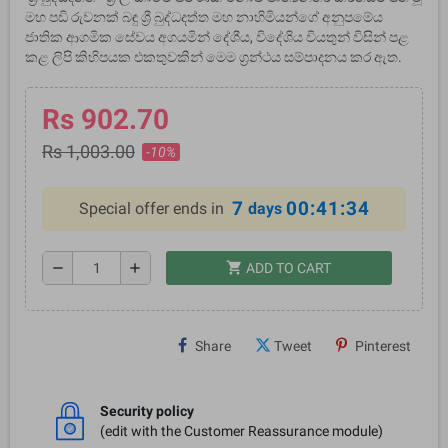
මහ පඩි රුවනක් බඳු ශ්‍රී බුද්ධදත්ත මහ නාහිමියන්ගේ අනුපමේය
ජාතික ආගමික සේවය අගයමින් දේශීය, විදේශිය වියතුන් විසින් පළ
කළ ලිපි කිහිපයක එකතුවකින් මෙම ග්‍රන්ථය සම්පාදනය කර ඇත.
Rs 902.70
Rs 1,003.00
-10%
7
00:41:34
Special offer ends in
days
shopping_cart
remove
add
ADD TO CART
Share
Tweet
Pinterest
Security policy
(edit with the Customer Reassurance module)