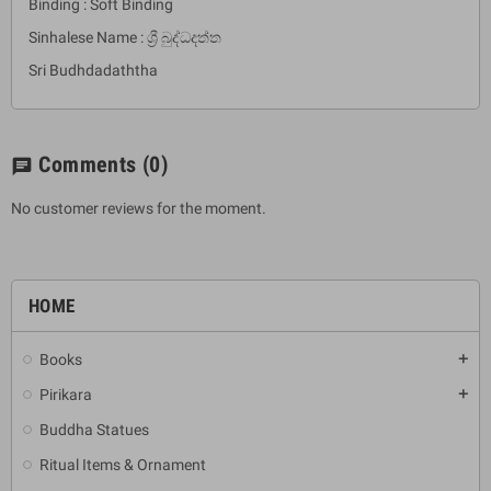
Binding : Soft Binding
Sinhalese Name : ශ්‍රී බුද්ධදත්ත
Sri Budhdadaththa
Comments
(0)
chat
No customer reviews for the moment.
HOME
Books
add
Pirikara
add
Buddha Statues
Ritual Items & Ornament