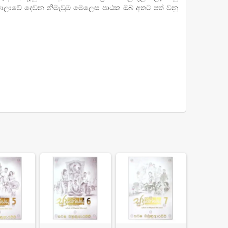
ථ මාලාවේ දෙවන නිමැවුම මෙලෙස පාඨක ඔබ අතට පත් වනු
'SELF' Investigation
s 160.00
Rs 200.00
-20%