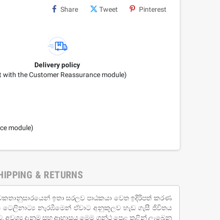
Share
Tweet
Pinterest
Delivery policy
it with the Customer Reassurance module)
nce module)
HIPPING & RETURNS
න්ථය නවකතානුසාරයෙන් ඉතා සරලව පාඨකයා වෙත ඉදිරිපත් කරණ
 ටෙලිනාට්‍ය නැරඹීමෙන් ඒවාට අනුකූලව හැඩ ගැසී ජිවිතය
අවශ්‍ය දැනුම සහ ආභාසය මෙම ග්‍රන්ථ පෙළ තුළින් ලැබෙනු