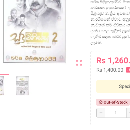
හර්ෂ බමුනුආරච්චි මහතා
නවකතානුසාරයෙන් ඉ
පිළිබදව මාත්‍රීය අව
නැරඹීමෙන් ඒවාට අනුක
නැවතත් තම ජීවිතය ය
ග්‍රන්ථ පෙළ තුළින් 
ගැනීම සදහා මෙම ග්‍ර
ලැබේ.
Rs 1,260
zoom_out_map
Rs 1,400.00
-
Speci
Out-of-Stock
block
remove
a