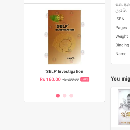
නොඅනු 
ලැබේ.
ISBN :
Pages 
Weight 
Binding
Name : ස
a Huruwa
'SELF' Investigation
(Sinhala Ther
Pot
You mig
Rs 160.00
0.00
Rs 200.00
-10%
-20%
Rs 2,250.