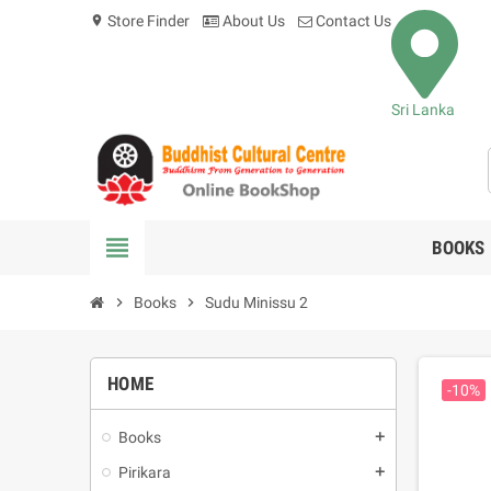
Store Finder
About Us
Contact Us
location_on
Sri Lanka
view_headline
BOOKS
chevron_right
Books
chevron_right
Sudu Minissu 2
HOME
-10%
Books
add
Pirikara
add