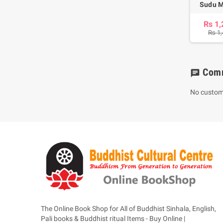
Sudu M
Rs 1,
Rs 1
Com
chat
No custom
The Online Book Shop for All of Buddhist Sinhala, English,
Pali books & Buddhist ritual Items - Buy Online |