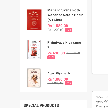
Maha Piruvana Poth
Wahanse Sarala Basin
(A4 Size)
Rs 1,080.00
Rs 1,200.00
-10%
Pirimiyava Kiyavamu
2
Rs 630.00
Rs 700.00
-10%
Agni Piyapath
Rs 1,080.00
Rs 1,200.00
-10%
හර්ෂ බම
අතර ජීව
SPECIAL PRODUCTS
විනාශ ක