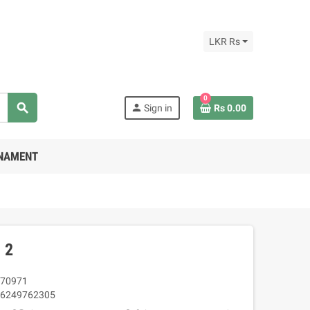
LKR Rs
0
search
person
Sign in
Rs 0.00
RNAMENT
 2
70971
6249762305