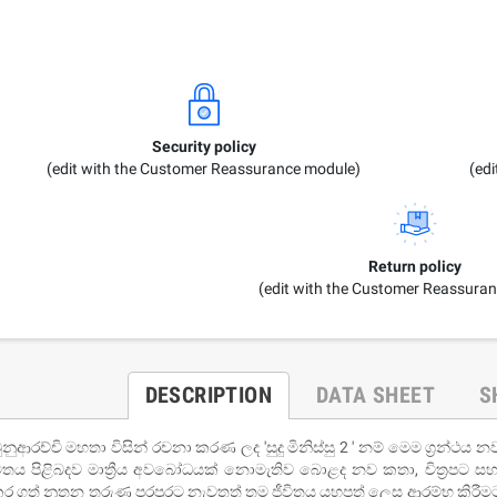
Security policy
(edit with the Customer Reassurance module)
(ed
Return policy
(edit with the Customer Reassura
DESCRIPTION
DATA SHEET
S
ුනුආරච්චි මහතා විසින් රචනා කරණ ලද 'සුදු මිනිස්සු 2 ' නම් මෙම ග්‍ර
ිතය පිළිබදව මාත්‍රීය අවබෝධයක් නොමැතිව බොළද නව කතා, චිත්‍රපට සහ
ර ගත් නූතන තරුණ පරපුරට නැවතත් තම ජීවිතය යහපත් ලෙස ආරම්භ කිරීමට, 