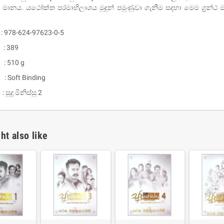
මානය. යථෝක්ත පරමාභිලාශය මුදුන් පමුණුවා ගැනීම සදහා මෙම ග්‍රන්
 978-624-97623-0-5
: 389
: 510 g
 : Soft Binding
ුදු මිනිස්සු 2
um Sahitha) Piruvana
1 Shreniya Atha Huruwa
h Wahanse
ht also like
Rs 621.00
R
Rs 690.00
-10%
00
Rs 2,500.00
-10%