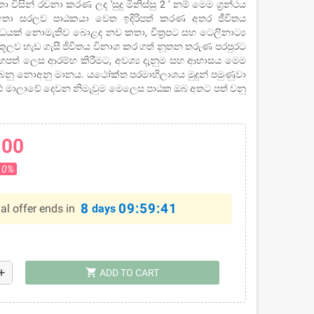
 විසින් රචනා කරණ ලද 'සුදු මිනිස්සු 2 ' නම් මෙම ග්‍රන්ථය
තා සරලව පාඨකයා වෙත ඉදිරිපත් කරණ අතර ජීවිතය
බෝධයක් නොමැතිව බොළද නව කතා, චිත්‍රපට සහ ටෙලිනාට්‍ය
ූලව හැඩ ගැසී ජිවිතය විනාශ කර ගත් නූතන තරුණ පරපුරට
හපත් ලෙස ආරම්භ කිරීමට, අවශ්‍ය දැනුම සහ ආභාසය මෙම
ලැබෙනු නොඅනු මානය. යථෝක්ත පරමාභිලාශය මුදුන් පමුණුවා
න්ථ මාලාවේ දෙවන නිමැවුම මෙලෙස පාඨක ඔබ අතට පත් වනු
.00
10%
8
09:59:41
al offer ends in
days
shopping_cart
dd
ADD TO CART