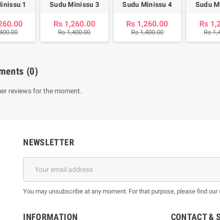
inissu 1
Sudu Minissu 3
Sudu Minissu 4
Sudu M
260.00
Rs 1,260.00
Rs 1,260.00
Rs 1,
,400.00
Rs 1,400.00
Rs 1,400.00
Rs 1,
ments
(0)
er reviews for the moment.
NEWSLETTER
You may unsubscribe at any moment. For that purpose, please find our co
INFORMATION
CONTACT & 