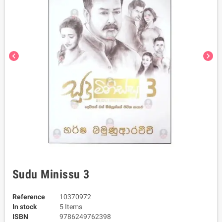
chevron_left
chevron_right
Sudu Minissu 3
Reference
10370972
In stock
5 Items
ISBN
9786249762398