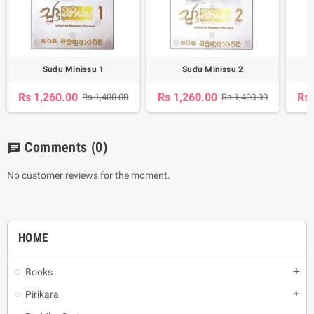
Sudu Minissu 1
Sudu Minissu 2
Rs 1,260.00
Rs 1,260.00
Rs 
Rs 1,400.00
Rs 1,400.00
Comments
(0)
chat
No customer reviews for the moment.
HOME
Books
add
Pirikara
add