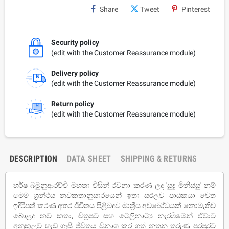
Share
Tweet
Pinterest
Security policy
(edit with the Customer Reassurance module)
Delivery policy
(edit with the Customer Reassurance module)
Return policy
(edit with the Customer Reassurance module)
DESCRIPTION
DATA SHEET
SHIPPING & RETURNS
හර්ෂ බමුනුආරච්චි මහතා විසින් රචනා කරණ ලද 'සුදු මිනිස්සු' නම්
මෙම ග්‍රන්ථය නවකතානුසාරයෙන් ඉතා සරලව පාඨකයා වෙත
ඉදිරිපත් කරණ අතර ජීවිතය පිළිබදව මාත්‍රීය අවබෝධයක් නොමැතිව
බොළද නව කතා, චිත්‍රපට සහ ටෙලිනාට්‍ය නැරඹීමෙන් ඒවාට
අනුකූලව හැඩ ගැසී ජිවිතය විනාශ කර ගත් නූතන තරුණ පරපුරට