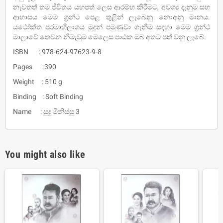
නැවතත් තම ජීවිතය යහපත් ලෙස ආරම්භ කිරීමට, අවශ්‍ය දැනුම සහ
ආභාසය මෙම ග්‍රන්ථ පෙළ තුළින් ලැබෙනු නොඅනු මානය.
යථෝක්ත පරමාභිලාශය මුදුන් පමුණුවා ගැනීම සදහා මෙම ග්‍රන්ථ
මාලාවේ තෙවන නිමැවුම මෙලෙස පාඨක ඔබ අතට පත් වනු ලැබේ.
ISBN : 978-624-97623-9-8
Pages : 390
Weight : 510 g
Binding : Soft Binding
Name : සුදු මිනිස්සු 3
You might also like