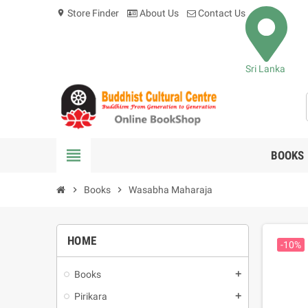
Store Finder
About Us
Contact Us
location_on
Sri Lanka
view_headline
BOOKS
chevron_right
Books
chevron_right
Wasabha Maharaja
HOME
-10%
Books
add
Pirikara
add