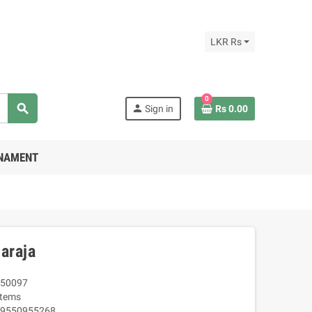
LKR Rs
0
search
person
Sign in
Rs 0.00
RNAMENT
araja
50097
Items
9550955268