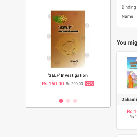
Binding
Name 
You mig
a Huruwa
'SELF' Investigation
(Sinhala Ther
Pot
Rs 160.00
0.00
Rs 200.00
-10%
-20%
Rs 2,250.
Dahami
Rs 1
Rs 