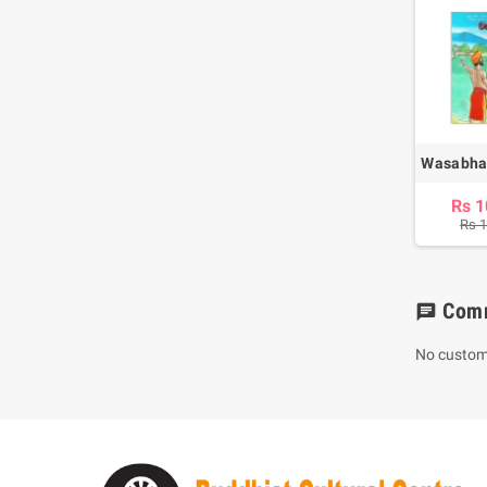
Wasabha
Rs 1
Rs 
Com
chat
No custom