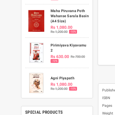
Maha Piruvana Poth
Wahanse Sarala Basin
(A4 Size)
Rs 1,080.00
Rs 1,200.00
-10%
Pirimiyava Kiyavamu
2
Rs 630.00
Rs 700.00
-10%
Agni Piyapath
Rs 1,080.00
Rs 1,200.00
-10%
Publishe
ISBN :
Pages 
SPECIAL PRODUCTS
Weight 