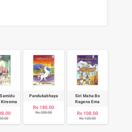
'SELF' Investigation
s 160.00
Rs 200.00
-20%
 Samidu
Pandukabhaya
Siri Maha Bo
 Kireema
Ragena Ema
Rs 180.00
Rs 200.00
08.00
Rs 108.00
20.00
Rs 120.00