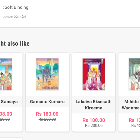
 : Soft Binding
: වසභ මහරජ
ht also like
um Sahitha) Piruvana
1 Shreniya Atha Huruwa
h Wahanse
Rs 621.00
R
Rs 690.00
-10%
00
Rs 2,500.00
-10%
 Samaya
Gamunu Kumaru
Lakdiva Eksesath
Mihidu
Kireema
Wadama
08.00
Rs 180.00
120.00
Rs 200.00
Rs 180.00
Rs 1
Rs 200.00
Rs 1